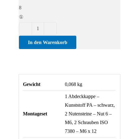
8
①
Zinkwinkel
30
In den Warenkorb
Menge
Gewicht
0,068 kg
1 Abdeckkappe –
Kunststoff PA – schwarz,
Montageset
2 Nutensteine – Nut 6 –
M6, 2 Schrauben ISO
7380 – M6 x 12