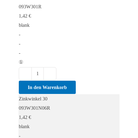
093W301R
1,42
€
blank
-
-
-
①
Zinkwinkel
30
In den Warenkorb
Menge
Zinkwinkel 30
093W301N06R
1,42
€
blank
-