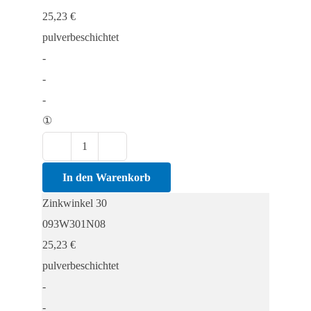
25,23
€
pulverbeschichtet
-
-
-
①
Zinkwinkel
30
In den Warenkorb
Menge
Zinkwinkel 30
093W301N08
25,23
€
pulverbeschichtet
-
-