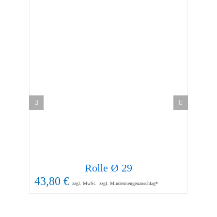
Rolle Ø 29
43,80
€
19
zzgl. MwSt.
zzgl. Mindermengenzuschlag*