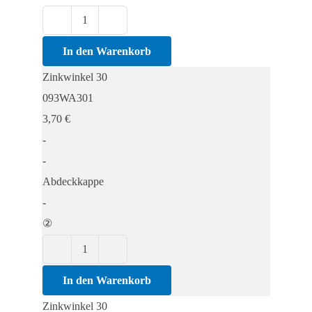
Zinkwinkel
30
In den Warenkorb
Menge
Zinkwinkel 30
093WA301
3,70
€
-
-
Abdeckkappe
-
②
Zinkwinkel
30
In den Warenkorb
Menge
Zinkwinkel 30