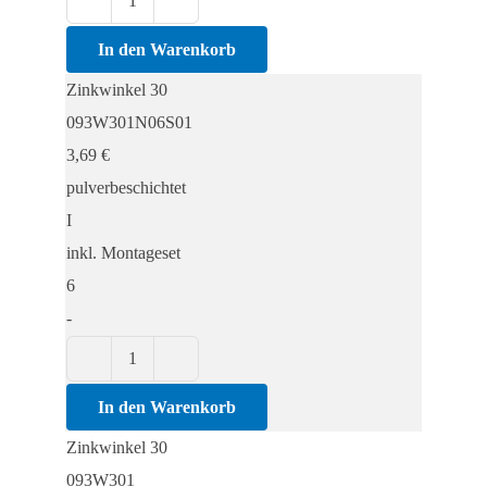
Zinkwinkel
30
In den Warenkorb
Menge
Zinkwinkel 30
093W301N06S01
3,69
€
pulverbeschichtet
I
inkl. Montageset
6
-
Zinkwinkel
30
In den Warenkorb
Menge
Zinkwinkel 30
093W301