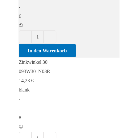
-
6
①
Zinkwinkel
30
In den Warenkorb
Menge
Zinkwinkel 30
093W301N08R
14,23
€
blank
-
-
8
①