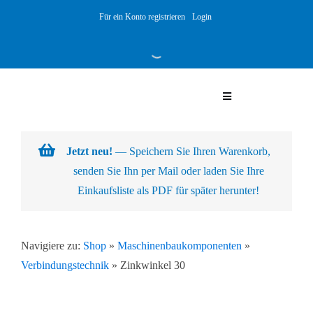
Skip
Für ein Konto registrieren
Login
to
content
Toggle
Navigation
Warenkorb
Jetzt neu!
— Speichern Sie Ihren Warenkorb,
senden Sie Ihn per Mail oder laden Sie Ihre
Über uns
Einkaufsliste als PDF für später herunter!
Produkte
Navigiere zu:
Shop
»
Maschinenbaukomponenten
»
Verbindungstechnik
»
Zinkwinkel 30
Kundenlösungen