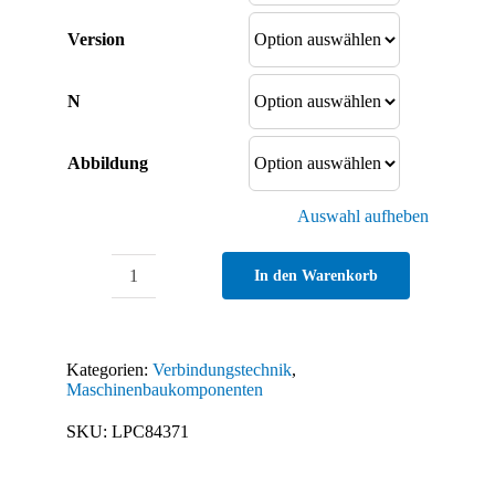
Version
N
Abbildung
Auswahl aufheben
In den Warenkorb
Zinkwinkel
30
Menge
Kategorien:
Verbindungstechnik
,
Maschinenbaukomponenten
SKU:
LPC84371