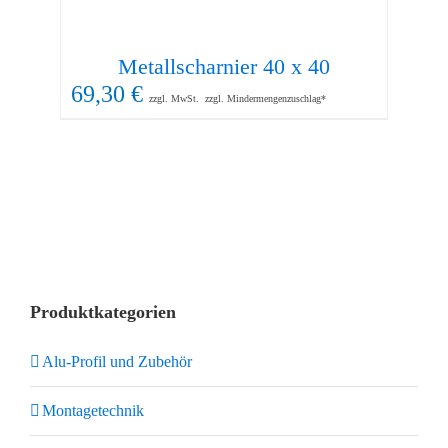
Metallscharnier 40 x 40
A
69,30
€
62
zzgl. MwSt.
zzgl. Mindermengenzuschlag*
Produktkategorien
Alu-Profil und Zubehör
Montagetechnik