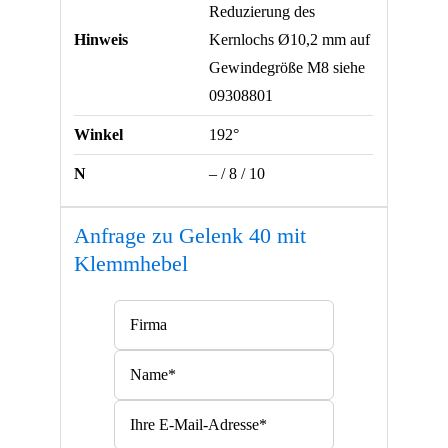
Reduzierung des
Hinweis
Kernlochs Ø10,2 mm auf
Gewindegröße M8 siehe
09308801
Winkel
192°
N
– / 8 / 10
Anfrage zu Gelenk 40 mit
Klemmhebel
Bitte lasse dieses Feld leer.
Bitte lasse dieses Feld leer.