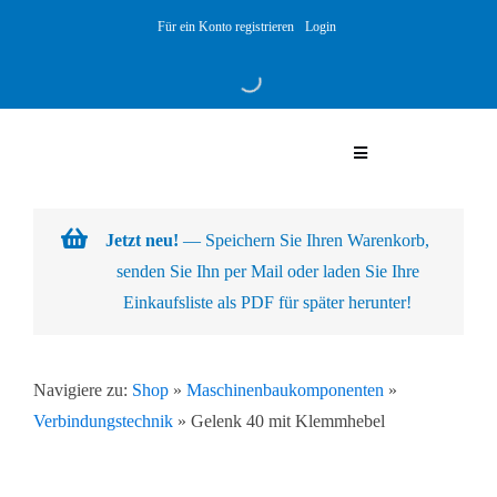
Skip
Für ein Konto registrieren
Login
to
content
Toggle
Navigation
Warenkorb
Jetzt neu!
— Speichern Sie Ihren Warenkorb,
senden Sie Ihn per Mail oder laden Sie Ihre
Über uns
Einkaufsliste als PDF für später herunter!
Produkte
Navigiere zu:
Shop
»
Maschinenbaukomponenten
»
Verbindungstechnik
»
Gelenk 40 mit Klemmhebel
Kundenlösungen