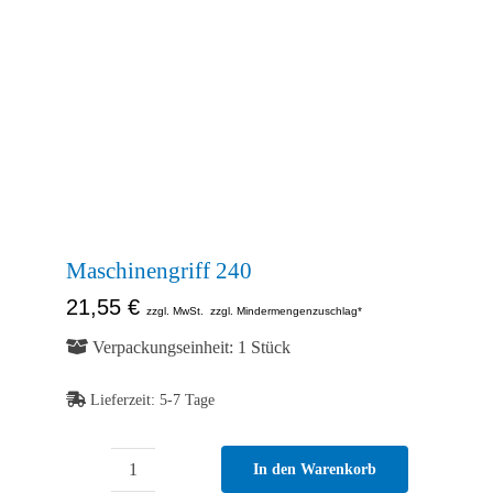
Abb. Ähnlich
Maschinengriff 240
21,55
€
zzgl. MwSt.
zzgl. Mindermengenzuschlag*
Verpackungseinheit: 1 Stück
Lieferzeit:
5-7 Tage
In den Warenkorb
Maschinengriff