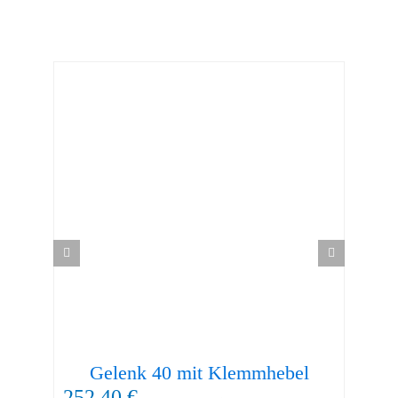
Gelenk 40 mit Klemmhebel
252,40
€
12