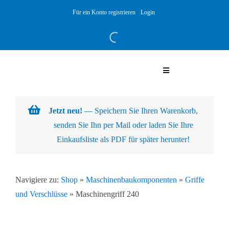
Skip
Für ein Konto registrieren
Login
to
content
Toggle
Navigation
Warenkorb
Jetzt neu!
— Speichern Sie Ihren Warenkorb,
senden Sie Ihn per Mail oder laden Sie Ihre
Über uns
Einkaufsliste als PDF für später herunter!
Produkte
Navigiere zu:
Shop
»
Maschinenbaukomponenten
»
Griffe
und Verschlüsse
»
Maschinengriff 240
Kundenlösungen