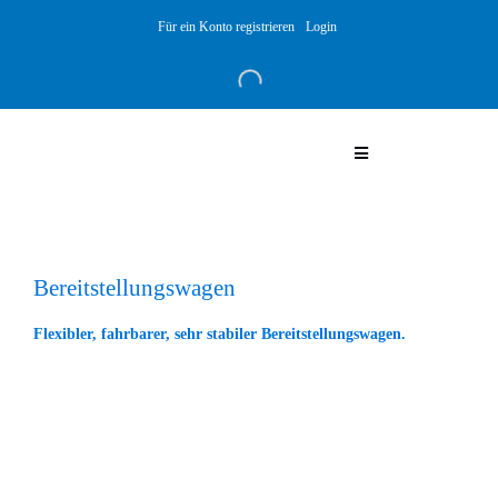
Skip
Für ein Konto registrieren
Login
to
content
Toggle
Navigation
Warenkorb
Bereitstellungswagen
Über uns
Flexibler, fahrbarer, sehr stabiler Bereitstellungswagen.
Produkte
Kundenlösungen