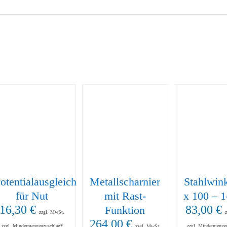
otentialausgleich
Metallscharnier
Stahlwin
für Nut
mit Rast-
x 100 – 
16,30
€
83,00
€
Funktion
zzgl. MwSt.
264,00
€
zzgl. Mindermengenzuschlag*
zzgl. Mindermenge
zzgl. MwSt.