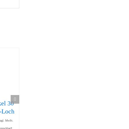
kel 30
Glasscheibenhalter
Gelenk 45
214,80
€
1-Loch
(Set)
zzgl. MwSt.
95,40
€
zzgl. Mindermengenzuschlag*
zzgl. MwSt.
zzgl. MwSt.
nzuschlag*
zzgl. Mindermengenzuschlag*