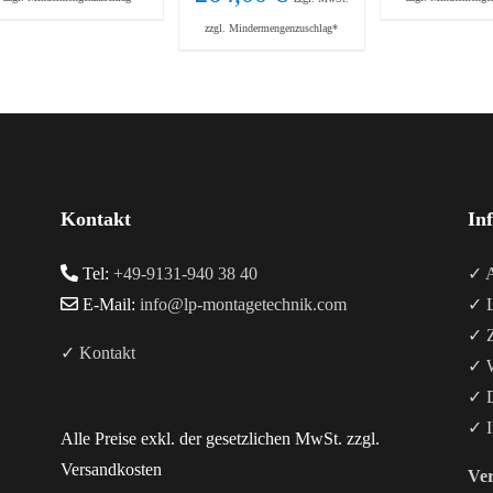
zzgl. Mindermengenzuschlag*
Kontakt
In
Tel:
+49-9131-940 38 40
✓ A
E-Mail:
info@lp-montagetechnik.com
✓ L
✓ Z
✓ Kontakt
✓ W
✓ D
✓ I
Alle Preise exkl. der gesetzlichen MwSt. zzgl.
Versandkosten
Ver