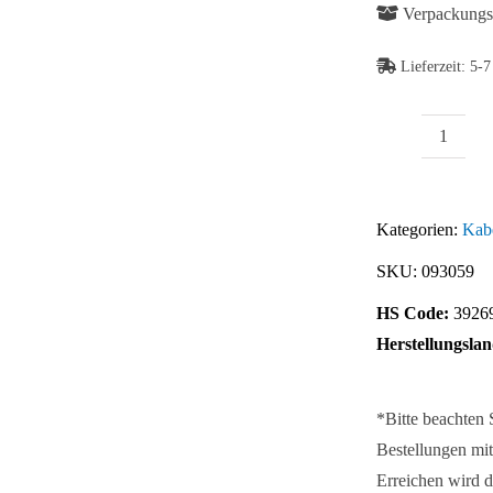
Verpackungse
Lieferzeit:
5-7
Univers
Abb. Ähnlich
Kabelb
Menge
Kategorien:
Kab
SKU:
093059
HS Code:
3926
Herstellungslan
*Bitte beachten
Bestellungen mit
Erreichen wird d
Abb. Ähnlich