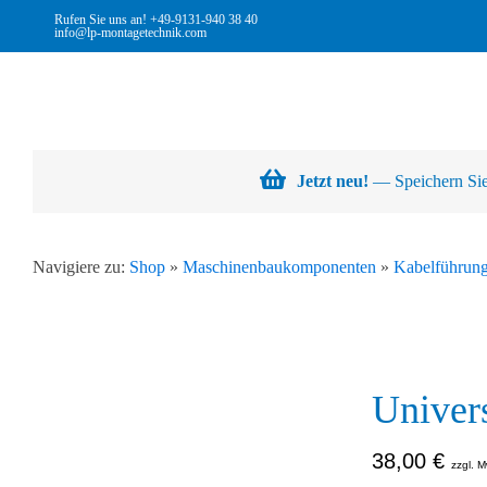
Skip
Rufen Sie uns an!
+49-9131-940 38 40
info@lp-montagetechnik.com
to
content
Jetzt neu!
— Speichern Sie 
Navigiere zu:
Shop
»
Maschinenbaukomponenten
»
Kabelführun
Univer
38,00
€
zzgl. M