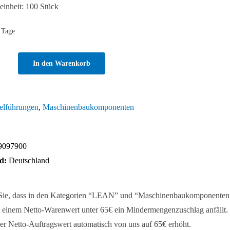
inheit: 100 Stück
 Tage
In den Warenkorb
al-
inderblock
elführungen
,
Maschinenbaukomponenten
9097900
d:
Deutschland
 Sie, dass in den Kategorien “LEAN” und “Maschinenbaukomponenten
 einem Netto-Warenwert unter 65€ ein Mindermengenzuschlag anfällt. 
er Netto-Auftragswert automatisch von uns auf 65€ erhöht.