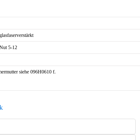
glasfaserverstärkt
 Nut 5-12
rmutter siehe 096H0610 f.
k