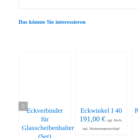
Das könnte Sie interessieren
Eckverbinder
Eckwinkel I 40
P
191,00
€
für
zzgl. MwSt.
Glasscheibenhalter
zzgl. Mindermengenzuschlag*
(Set)