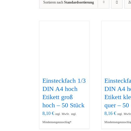
Sortieren nach
Standardsortierung
Z
Einsteckfach 1/3
Einsteckf
DIN A4 hoch
DIN A4 h
Etikett groß
Etikett kl
hoch – 50 Stück
quer – 50
8,10
€
8,16
€
zzgl. MwSt.
zzgl.
zzgl. MwSt
Mindermengenzuschlag*
Mindermengenzuschla