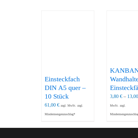
KANBAN
Einsteckfach
Wandhalte
DIN A5 quer –
Einsteckf
10 Stück
3,80
€
–
13,0
61,00
€
zzgl. MwSt.
zzgl.
MwSt.
zzgl.
Mindermengenzuschlag*
Mindermengenzuschla