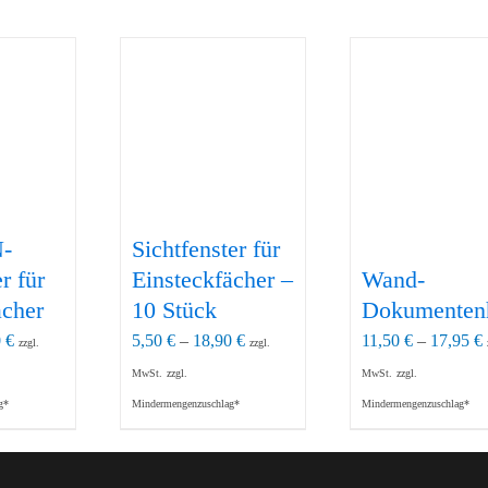
-
Sichtfenster für
r für
Einsteckfächer –
Wand-
ächer
10 Stück
Dokumentenh
0
€
5,50
€
–
18,90
€
11,50
€
–
17,95
€
zzgl.
zzgl.
MwSt.
zzgl.
MwSt.
zzgl.
g*
Mindermengenzuschlag*
Mindermengenzuschlag*