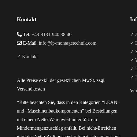
Kontakt
In
Tel:
+49-9131-940 38 40
✓ A
E-Mail:
info@lp-montagetechnik.com
✓ L
✓ Z
✓ Kontakt
✓ W
✓ D
✓ I
Alle Preise exkl. der gesetzlichen MwSt. zzgl.
Versandkosten
Ver
*Bitte beachten Sie, dass in den Kategorien “LEAN”
und “Maschinenbaukomponenten” bei Bestellungen
mit einem Netto-Warenwert unter 65€ ein
Mindermengenzuschlag anfällt. Bei nicht-Erreichen
wird der Netto-Auftragswert automatisch von uns auf