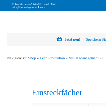
Skip
Rufen Sie uns an!
+49-9131-940 38 40
info@lp-montagetechnik.com
to
content
Jetzt neu!
— Speichern Sie 
Navigiere zu:
Shop
»
Lean Produktion
»
Visual Management
»
Ei
Einsteckfächer