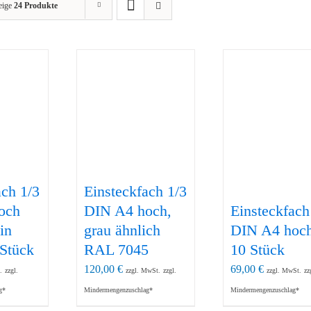
eige
24 Produkte
ach 1/3
Einsteckfach 1/3
och
DIN A4 hoch,
Einsteckfach
ein
grau ähnlich
DIN A4 hoc
 Stück
RAL 7045
10 Stück
120,00
€
69,00
€
.
zzgl.
zzgl. MwSt.
zzgl.
zzgl. MwSt.
zz
g*
Mindermengenzuschlag*
Mindermengenzuschlag*