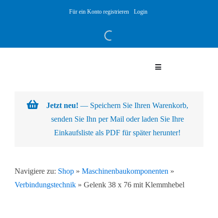
Skip
Für ein Konto registrieren
Login
to
content
Toggle
Navigation
Warenkorb
Jetzt neu!
— Speichern Sie Ihren Warenkorb,
senden Sie Ihn per Mail oder laden Sie Ihre
Über uns
Einkaufsliste als PDF für später herunter!
Produkte
Navigiere zu:
Shop
»
Maschinenbaukomponenten
»
Verbindungstechnik
»
Gelenk 38 x 76 mit Klemmhebel
Kundenlösungen