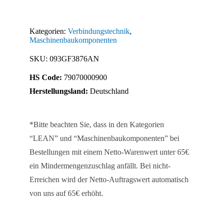
38
x
Kategorien:
Verbindungstechnik
,
76
Maschinenbaukomponenten
mit
SKU:
093GF3876AN
Klemmhebel
HS Code:
79070000900
Menge
Herstellungsland:
Deutschland
*Bitte beachten Sie, dass in den Kategorien
“LEAN” und “Maschinenbaukomponenten” bei
Bestellungen mit einem Netto-Warenwert unter 65€
ein Mindermengenzuschlag anfällt. Bei nicht-
Erreichen wird der Netto-Auftragswert automatisch
von uns auf 65€ erhöht.