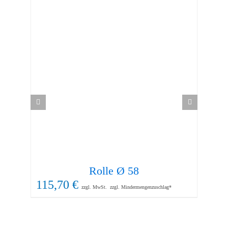
Rolle Ø 58
115,70
€
36
zzgl. MwSt.
zzgl. Mindermengenzuschlag*