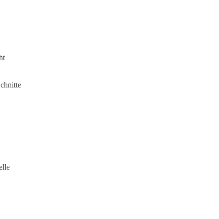
ht
chnitte
n
elle