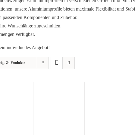
 hochwertigen Aluminiumprofilen in verschiedenen Größen und Nut-T
ionen, unsere Aluminiumprofile bieten maximale Flexibilität und Stabil
e von passenden Komponenten und Zubehör.
 Ihre Wunschlänge zugeschnitten.
ßmengen verfügbar.
ein individuelles Angebot!
eige
24 Produkte