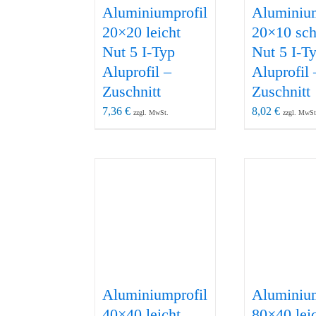
Aluminiumprofil
Aluminium
20×20 leicht
20×10 sc
Nut 5 I-Typ
Nut 5 I-T
Aluprofil –
Aluprofil 
Zuschnitt
Zuschnitt
7,36
€
8,02
€
zzgl. MwSt.
zzgl. MwSt
Aluminiumprofil
Aluminium
40×40 leicht
80×40 lei