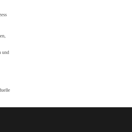
zess
en,
n und
duelle