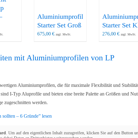
yp
–
Aluminiumprofil
Aluminiumpr
Starter Set Groß
Starter Set K
675,00
€
276,00
€
St.
zzgl. MwSt.
zzgl. MwSt.
eiten mit Aluminiumprofilen von LP
ertigen Aluminiumprofilen, die für maximale Flexibilität und Stabilität
sind I-Typ Aluprofile und bieten eine breite Palette an Größen und Nut
ge zugeschnitten werden.
n sollten – 6 Gründe” lesen
ard
. Um auf den eigentlichen Inhalt zuzugreifen, klicken Sie auf den Button un