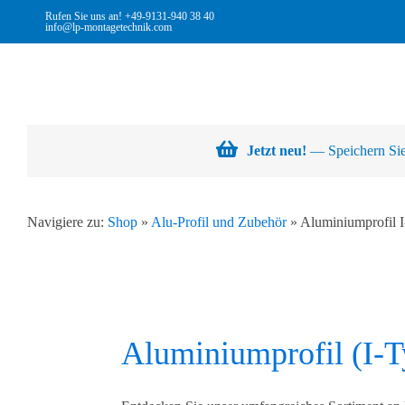
Skip
Rufen Sie uns an!
+49-9131-940 38 40
info@lp-montagetechnik.com
to
content
Jetzt neu!
— Speichern Sie 
Navigiere zu:
Shop
»
Alu-Profil und Zubehör
»
Aluminiumprofil I
Aluminiumprofil (I-T