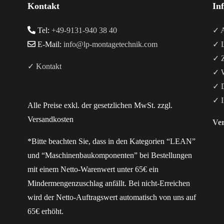
Kontakt
In
Tel:
+49-9131-940 38 40
✓ A
E-Mail:
info@lp-montagetechnik.com
✓ L
✓ Z
✓ Kontakt
✓ W
✓ D
✓ I
Alle Preise exkl. der gesetzlichen MwSt. zzgl.
Versandkosten
Ver
*Bitte beachten Sie, dass in den Kategorien “LEAN”
und “Maschinenbaukomponenten” bei Bestellungen
mit einem Netto-Warenwert unter 65€ ein
Mindermengenzuschlag anfällt. Bei nicht-Erreichen
wird der Netto-Auftragswert automatisch von uns auf
65€ erhöht.