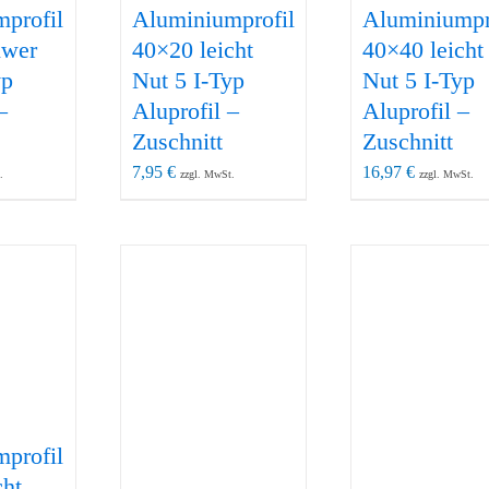
profil
Aluminiumprofil
Aluminiumpr
hwer
40×20 leicht
40×40 leicht
yp
Nut 5 I-Typ
Nut 5 I-Typ
–
Aluprofil –
Aluprofil –
Zuschnitt
Zuschnitt
7,95
€
16,97
€
.
zzgl. MwSt.
zzgl. MwSt.
profil
cht