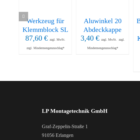
Werkzeug für
Aluwinkel 20
B
Klemmblock SL
Abdeckkappe
87,60
€
3,40
€
zzgl. MwSt.
zzgl. MwSt.
zzgl.
zzgl. Mindermengenzuschlag*
Mindermengenzuschlag*
LP Montagetechnik GmbH
Graf-Zeppelin-Straße 1
91056 Erlangen