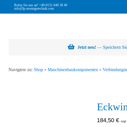
Skip
Rufen Sie uns an!
+49-9131-940 38 40
info@lp-montagetechnik.com
to
content
Jetzt neu!
— Speichern Sie 
Navigiere zu:
Shop
»
Maschinenbaukomponenten
»
Verbindungst
Eckwin
184,50
€
zzgl