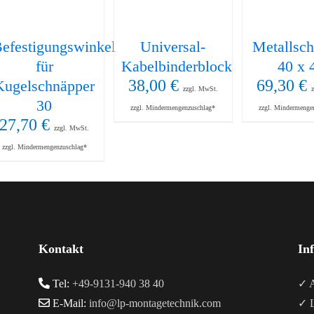
efestigungswinkel
Universal-
Metallsch
für
Kabelbinderblock
40 x 
38,00
€
69,30
€
Kugelschnäpper
zzgl. MwSt.
30
zzgl. Mindermengenzuschlag*
zzgl. Mindermenge
27,70
€
zzgl. MwSt.
zzgl. Mindermengenzuschlag*
Kontakt
In
Tel:
+49-9131-940 38 40
✓ A
E-Mail:
info@lp-montagetechnik.com
✓ L