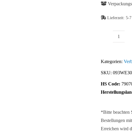
Verpackungse
Lieferzeit:
5-7
Eckwin
Abb. Ähnlich
B
30
Kategorien:
Verb
Menge
SKU:
093WE30
HS Code:
7907
Herstellungslan
*Bitte beachten
Bestellungen mit
Erreichen wird d
Abb. Ähnlich