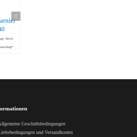
arnier
Gelenk 38 x 76
Eckwinkel I 40
191,00
€
40
mit
zzgl. MwSt.
Klemmhebel
zzgl. Mindermengenzuschlag*
zzgl. MwSt.
465,80
€
nzuschlag*
zzgl. MwSt.
zzgl. Mindermengenzuschlag*
formationen
llgemeine Geschäftsbedingungen
ieferbedingungen und Versandkosten