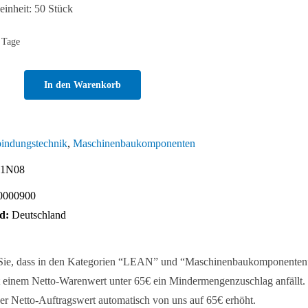
inheit: 50 Stück
 Tage
In den Warenkorb
kel
indungstechnik
,
Maschinenbaukomponenten
1N08
0000900
d:
Deutschland
 Sie, dass in den Kategorien “LEAN” und “Maschinenbaukomponenten
 einem Netto-Warenwert unter 65€ ein Mindermengenzuschlag anfällt. 
er Netto-Auftragswert automatisch von uns auf 65€ erhöht.