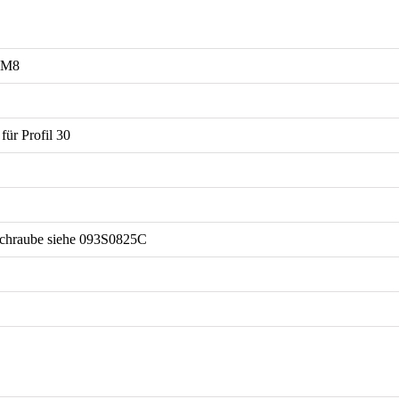
 M8
für Profil 30
schraube siehe 093S0825C