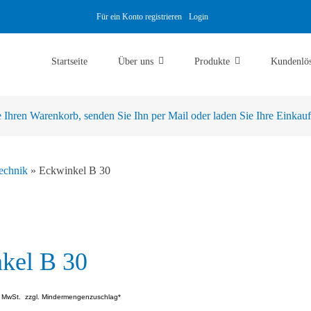
Für ein Konto registrieren
Login
Startseite
Über uns
Produkte
Kundenlö
Ihren Warenkorb, senden Sie Ihn per Mail oder laden Sie Ihre Einkaufsl
echnik
»
Eckwinkel B 30
kel B 30
. MwSt.
zzgl. Mindermengenzuschlag*