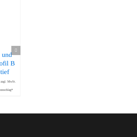
 und
Hubtürführung
Eckwinkel B 30
184,50
€
ofil B
(Set)
zzgl. MwSt.
91,50
€
tief
zzgl. Mindermengenzuschlag*
zzgl. MwSt.
zzgl. Mindermengenzuschlag*
zzgl. MwSt.
nzuschlag*