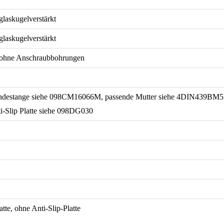
glaskugelverstärkt
glaskugelverstärkt
 ohne Anschraubbohrungen
ndestange siehe 098CM16066M, passende Mutter siehe 4DIN439BM
ti-Slip Platte siehe 098DG030
atte, ohne Anti-Slip-Platte