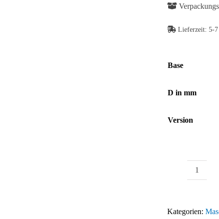
Verpackungse
Abb. Ähnlich
Lieferzeit:
5-7
Base
Abb. Ähnlich
D in mm
Version
Teller
PA
für
Kategorien:
Mas
Gelenks