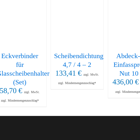
Eckverbinder
Scheibendichtung
Abdeck-
für
4,7 / 4 – 2
Einfasspr
133,41
€
lasscheibenhalter
Nut 10 
zzgl. MwSt.
436,00
€
(Set)
zzgl. Mindermengenzuschlag*
58,70
€
zzgl. Mindermenge
zzgl. MwSt.
zzgl. Mindermengenzuschlag*