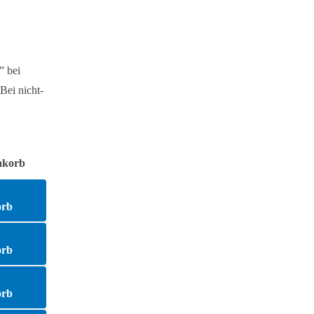
” bei
Bei nicht-
nkorb
n
orb
n
orb
n
orb