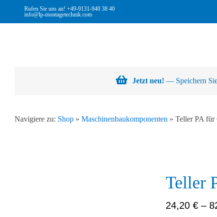
Skip
Rufen Sie uns an!
+49-9131-940 38 40
info@lp-montagetechnik.com
to
content
Jetzt neu!
— Speichern Sie 
Navigiere zu:
Shop
»
Maschinenbaukomponenten
»
Teller PA für
Teller 
Abb. Ähnlich
24,20
€
–
8