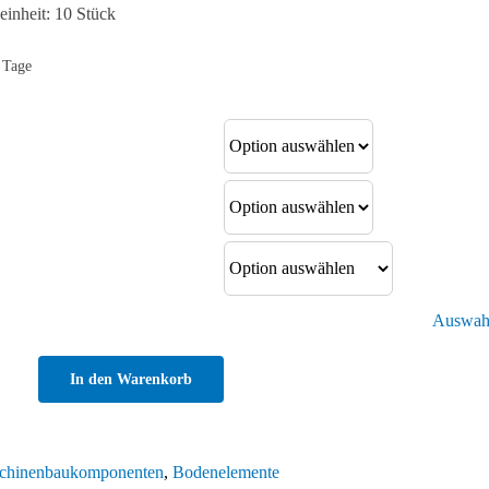
inheit: 10 Stück
 Tage
Auswahl
In den Warenkorb
chinenbaukomponenten
,
Bodenelemente
tellfüße,