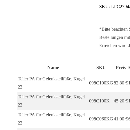
SKU:
LPC2794
Kugel
22
Menge
*Bitte beachten
Bestellungen mit
Erreichen wird d
Name
SKU
Preis
Teller PA für Gelenkstellfüße, Kugel
098C100KG
82,80
€
22
Teller PA für Gelenkstellfüße, Kugel
098C100K
45,20
€
22
Teller PA für Gelenkstellfüße, Kugel
098C060KG
41,00
€
22