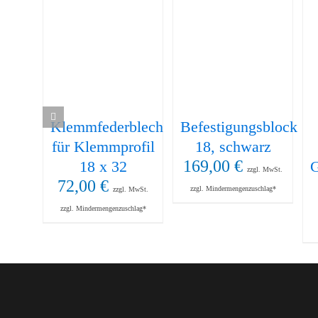
Klemmfederblech
Befestigungsblock
für Klemmprofil
18, schwarz
169,00
€
18 x 32
G
zzgl. MwSt.
72,00
€
zzgl. Mindermengenzuschlag*
zzgl. MwSt.
zzgl. Mindermengenzuschlag*