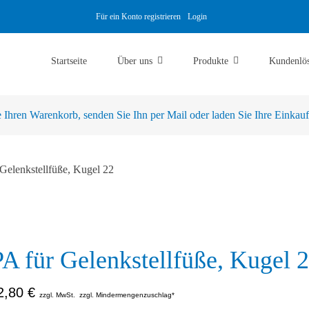
Für ein Konto registrieren
Login
Startseite
Über uns
Produkte
Kundenlö
Ihren Warenkorb, senden Sie Ihn per Mail oder laden Sie Ihre Einkaufsl
 Gelenkstellfüße, Kugel 22
PA für Gelenkstellfüße, Kugel 
2,80
€
zzgl. MwSt.
zzgl. Mindermengenzuschlag*