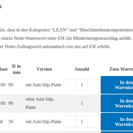
4
 Sie, dass in den Kategorien “LEAN” und “Maschinenbaukomponenten
 einem Netto-Warenwert unter 65€ ein Mindermengenzuschlag anfällt. 
er Netto-Auftragswert automatisch von uns auf 65€ erhöht.
D in
Base
Version
Anzahl
Zum Ware
mm
In de
100
99
mit Anti-Slip-Platte
Warenk
Teller
PA
ohne Anti-Slip-
In de
100
99
für
Warenk
Teller
Platte
Gelenkstellfüße,
PA
In de
60
59
mit Anti-Slip-Platte
Kugel
für
Warenk
Teller
22
Gelenkstellfüße,