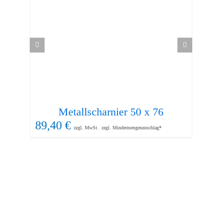
Metallscharnier 50 x 76
89,40
€
69
zzgl. MwSt.
zzgl. Mindermengenzuschlag*