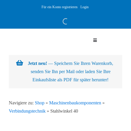
Skip
Für ein Konto registrieren
Login
to
content
Toggle
Navigation
Warenkorb
Jetzt neu!
— Speichern Sie Ihren Warenkorb,
senden Sie Ihn per Mail oder laden Sie Ihre
Über uns
Einkaufsliste als PDF für später herunter!
Produkte
Navigiere zu:
Shop
»
Maschinenbaukomponenten
»
Verbindungstechnik
»
Stahlwinkel 40
Kundenlösungen