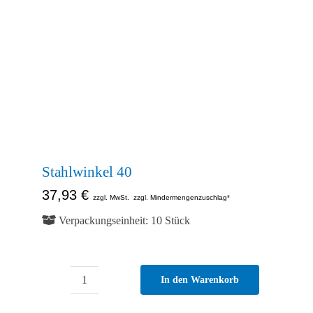
Abb. Ähnlich
Stahlwinkel 40
37,93
€
zzgl. MwSt.
zzgl. Mindermengenzuschlag*
Verpackungseinheit: 10 Stück
In den Warenkorb
Stahlwinkel
40