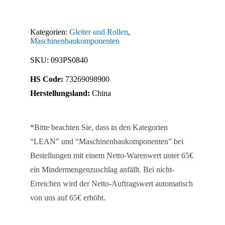
ZN
40
Kategorien:
Gleiter und Rollen
,
x
Maschinenbaukomponenten
80
SKU:
093PS0840
(Set)
HS Code:
73269098900
Menge
Herstellungsland:
China
*Bitte beachten Sie, dass in den Kategorien
“LEAN” und “Maschinenbaukomponenten” bei
Bestellungen mit einem Netto-Warenwert unter 65€
ein Mindermengenzuschlag anfällt. Bei nicht-
Erreichen wird der Netto-Auftragswert automatisch
von uns auf 65€ erhöht.