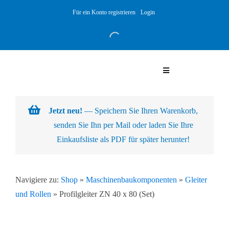
Skip
Für ein Konto registrieren
Login
to
content
Toggle
Navigation
Warenkorb
Jetzt neu!
— Speichern Sie Ihren Warenkorb,
senden Sie Ihn per Mail oder laden Sie Ihre
Über uns
Einkaufsliste als PDF für später herunter!
Produkte
Navigiere zu:
Shop
»
Maschinenbaukomponenten
»
Gleiter
und Rollen
»
Profilgleiter ZN 40 x 80 (Set)
Kundenlösungen