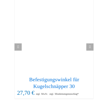
Befestigungswinkel für
74
Kugelschnäpper 30
27,70
€
zzgl. MwSt.
zzgl. Mindermengenzuschlag*