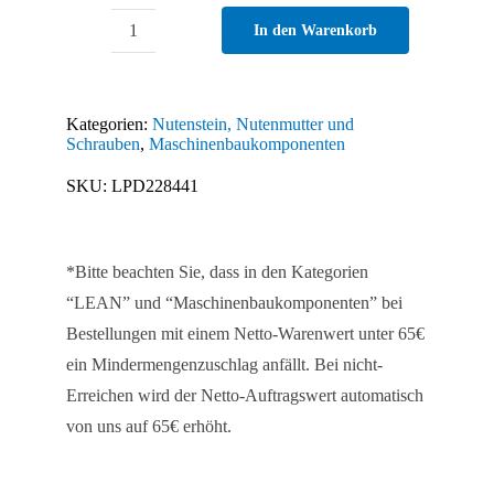
In den Warenkorb
Nutenstein
11,0
x
Kategorien:
Nutenstein, Nutenmutter und
5,5
Schrauben
,
Maschinenbaukomponenten
mm,
SKU:
LPD228441
einschwenkbar
mit
Federblech
*Bitte beachten Sie, dass in den Kategorien
Menge
“LEAN” und “Maschinenbaukomponenten” bei
Bestellungen mit einem Netto-Warenwert unter 65€
ein Mindermengenzuschlag anfällt. Bei nicht-
Erreichen wird der Netto-Auftragswert automatisch
von uns auf 65€ erhöht.