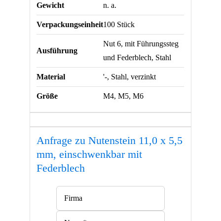
Gewicht
n. a.
mit
Federblech
Verpackungseinheit
100 Stück
Menge
Nut 6, mit Führungssteg
Ausführung
und Federblech, Stahl
Material
'-, Stahl, verzinkt
Größe
M4, M5, M6
Anfrage zu Nutenstein 11,0 x 5,5
mm, einschwenkbar mit
Federblech
Bitte lasse dieses Feld leer.