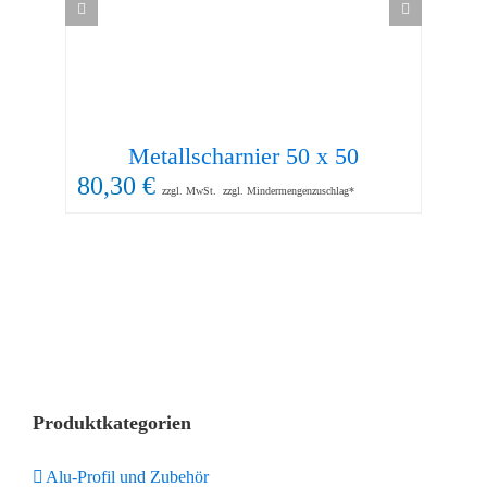
Metallscharnier 50 x 50
80,30
€
21
zzgl. MwSt.
zzgl. Mindermengenzuschlag*
Produktkategorien
Alu-Profil und Zubehör