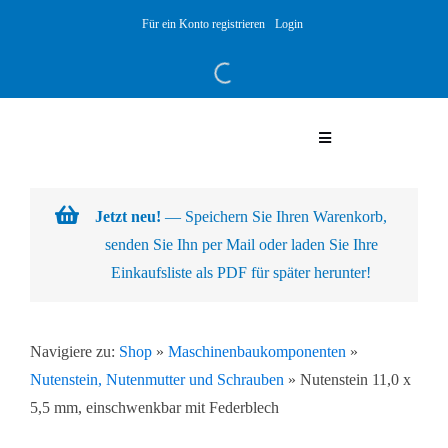
Skip
Für ein Konto registrieren
Login
to
content
Toggle
Navigation
Warenkorb
Jetzt neu!
— Speichern Sie Ihren Warenkorb,
senden Sie Ihn per Mail oder laden Sie Ihre
Über uns
Einkaufsliste als PDF für später herunter!
Produkte
Navigiere zu:
Shop
»
Maschinenbaukomponenten
»
Nutenstein, Nutenmutter und Schrauben
»
Nutenstein 11,0 x
Kundenlösungen
5,5 mm, einschwenkbar mit Federblech