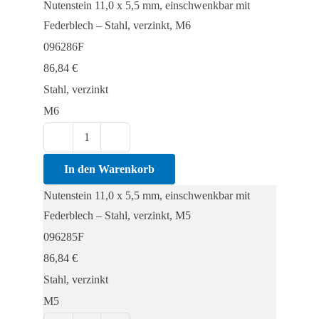
Nutenstein 11,0 x 5,5 mm, einschwenkbar mit
Federblech – Stahl, verzinkt, M6
096286F
86,84
€
Stahl, verzinkt
M6
Nutenstein
11,0
In den Warenkorb
x
Nutenstein 11,0 x 5,5 mm, einschwenkbar mit
5,5
Federblech – Stahl, verzinkt, M5
mm,
096285F
einschwenkbar
86,84
€
mit
Stahl, verzinkt
Federblech
M5
Menge