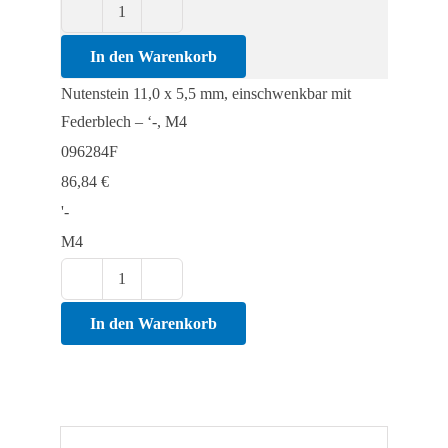
Nutenstein
11,0
In den Warenkorb
x
Nutenstein 11,0 x 5,5 mm, einschwenkbar mit
5,5
Federblech – ‘-, M4
mm,
096284F
einschwenkbar
86,84
€
mit
'-
Federblech
M4
Menge
Nutenstein
11,0
In den Warenkorb
x
5,5
mm,
einschwenkbar