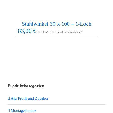
Stahlwinkel 30 x 100 – 1-Loch
S
83,00
€
23
zzgl. MwSt.
zzgl. Mindermengenzuschlag*
Produktkategorien
Alu-Profil und Zubehör
Montagetechnik