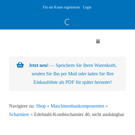
Skip
Für ein Konto registrieren
Login
to
content
Toggle
Navigation
Warenkorb
Jetzt neu!
— Speichern Sie Ihren Warenkorb,
senden Sie Ihn per Mail oder laden Sie Ihre
Über uns
Einkaufsliste als PDF für später herunter!
Produkte
Navigiere zu:
Shop
»
Maschinenbaukomponenten
»
Scharniere
»
Edelstahl-Kombischarnier 40, nicht aushängbar
Kundenlösungen