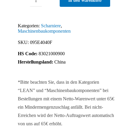
In den Warenkorb
Edelstahl-
Kombischarnier
40,
Kategorien:
Scharniere
,
nicht
Maschinenbaukomponenten
aushängbar
SKU:
095E4040F
Menge
HS Code:
83021000900
Herstellungsland:
China
*Bitte beachten Sie, dass in den Kategorien
“LEAN” und “Maschinenbaukomponenten” bei
Bestellungen mit einem Netto-Warenwert unter 65€
ein Mindermengenzuschlag anfällt. Bei nicht-
Erreichen wird der Netto-Auftragswert automatisch
von uns auf 65€ erhöht.