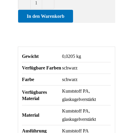
Comfortgriff
-
In den Warenkorb
Abbildung
②
Menge
Gewicht
0,0205 kg
Verfügbare Farben
schwarz
Farbe
schwarz
Kunststoff PA,
Verfügbares
Material
glaskugelverstärkt
Kunststoff PA,
Material
glaskugelverstärkt
Ausführung
Kunststoff PA