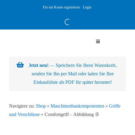
Skip
Für ein Konto registrieren
Login
to
content
Toggle
Navigation
Warenkorb
Jetzt neu!
— Speichern Sie Ihren Warenkorb,
senden Sie Ihn per Mail oder laden Sie Ihre
Über uns
Einkaufsliste als PDF für später herunter!
Produkte
Navigiere zu:
Shop
»
Maschinenbaukomponenten
»
Griffe
und Verschlüsse
»
Comfortgriff – Abbildung ②
Kundenlösungen