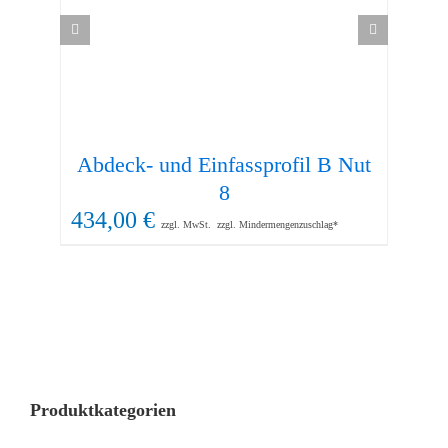
Abdeck- und Einfassprofil B Nut
13
8
434,00
€
zzgl. MwSt.
zzgl. Mindermengenzuschlag*
Produktkategorien