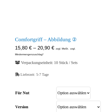
Kontakt
Abb. Ähnlich
Shop
Abb. Ähnlich
Abb. Ähnlich
Comfortgriff – Abbildung ②
15,80
€
–
20,90
€
zzgl. MwSt.
zzgl.
Mindermengenzuschlag*
Verpackungseinheit: 10 Stück / Sets
Lieferzeit:
5-7 Tage
Für Nut
Version