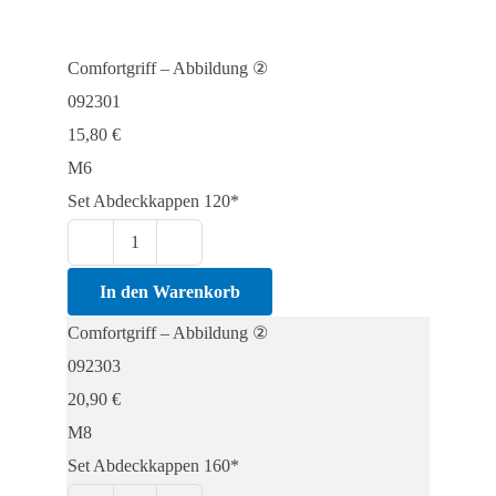
Comfortgriff – Abbildung ②
092301
15,80
€
M6
Set Abdeckkappen 120*
Comfortgriff
-
In den Warenkorb
Abbildung
Comfortgriff – Abbildung ②
②
092303
Menge
20,90
€
M8
Set Abdeckkappen 160*