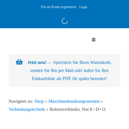
Skip
Für ein Konto registrieren
Login
to
content
Toggle
Navigation
Warenkorb
Jetzt neu!
— Speichern Sie Ihren Warenkorb,
senden Sie Ihn per Mail oder laden Sie Ihre
Über uns
Einkaufsliste als PDF für später herunter!
Produkte
Navigiere zu:
Shop
»
Maschinenbaukomponenten
»
Verbindungstechnik
»
Bolzenverbinder, Nut 8 / D=11
Kundenlösungen