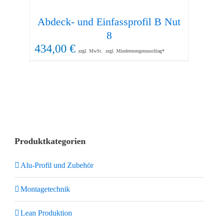
Abdeck- und Einfassprofil B Nut
8
434,00
€
5,
zzgl. MwSt.
zzgl. Mindermengenzuschlag*
Produktkategorien
Alu-Profil und Zubehör
Montagetechnik
Lean Produktion