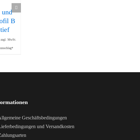
 und
Befestigungswinkel
Frontwinkelgriff
21,50
€
ofil B
für
zzgl. MwSt.
tief
Kugelschnäpper
zzgl. Mindermengenzuschlag*
30
zzgl. MwSt.
27,70
€
nzuschlag*
zzgl. MwSt.
zzgl. Mindermengenzuschlag*
formationen
llgemeine Geschäftsbedingungen
ieferbedingungen und Versandkosten
ahlungsarten