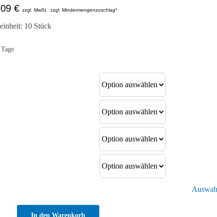
,09
€
zzgl. MwSt.
zzgl. Mindermengenzuschlag*
inheit: 10 Stück
 Tage
Auswahl
In den Warenkorb