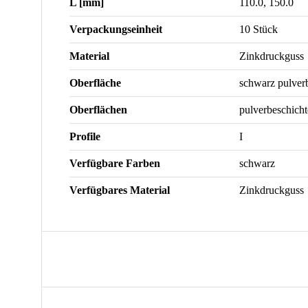
L [mm]
110.0, 150.0
Verpackungseinheit
10 Stück
Material
Zinkdruckguss
Oberfläche
schwarz pulverb
Oberflächen
pulverbeschicht
Profile
I
Verfügbare Farben
schwarz
Verfügbares Material
Zinkdruckguss