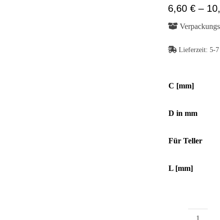
6,60
€
–
10
Verpackungse
Abb. Ähnlich
Lieferzeit:
5-7
Abb. Ähnlich
C [mm]
D in mm
Für Teller
L [mm]