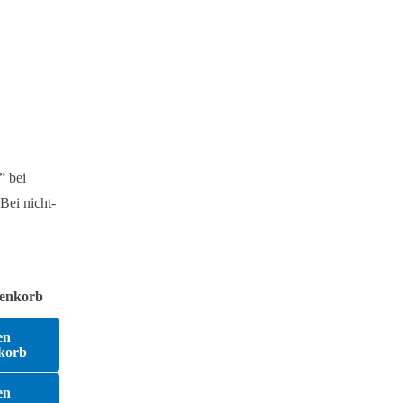
” bei
Bei nicht-
enkorb
en
korb
en