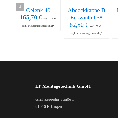
Gelenk 40
Abdeckkappe B
165,70
€
Eckwinkel 38
zzgl. MwSt.
62,50
€
zzgl. Mindermengenzuschlag*
zzgl. MwSt.
zzgl. Mindermengenzuschlag*
LP Montagetechnik GmbH
Graf-Zeppelin-Straße 1
91056 Erlangen