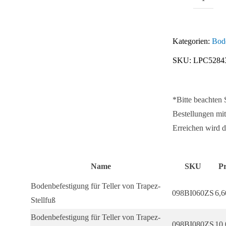
Bodenb
für
Teller
Kategorien:
Bod
von
SKU:
LPC5284
Trapez
Stellfu
Menge
*Bitte beachten
Bestellungen mit
Erreichen wird d
Name
SKU
Pr
Bodenbefestigung für Teller von Trapez-
098BI060ZS
6,
Stellfuß
Bodenbefestigung für Teller von Trapez-
098BI080ZS
10