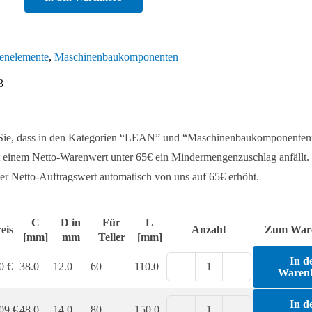
efestigung
enelemente
,
Maschinenbaukomponenten
3
-
ß
 Sie, dass in den Kategorien “LEAN” und “Maschinenbaukomponenten
 einem Netto-Warenwert unter 65€ ein Mindermengenzuschlag anfällt. 
er Netto-Auftragswert automatisch von uns auf 65€ erhöht.
C
D in
Für
L
eis
Anzahl
Zum War
[mm]
mm
Teller
[mm]
In d
60
€
38.0
12.0
60
110.0
Waren
Bodenbefestigung
für
In d
,09
€
48.0
14.0
80
150.0