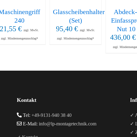
Maschinengriff
Glasscheibenhalter
Abdeck-
240
(Set)
Einfasspr
21,55
€
95,40
€
Nut 10 
zzgl. MwSt.
zzgl. MwSt.
436,00
€
zzgl. Mindermengenzuschlag*
zzgl. Mindermengenzuschlag*
zzgl. Mindermenge
Kontakt
In
Tel:
+49-9131-940 38 40
✓ A
E-Mail:
info@lp-montagetechnik.com
✓ L
✓ Z