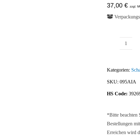
37,00
€
zzgl. M
Verpackungse
Außenl
Abb. Ähnlich
Scharni
Elemen
Kategorien:
Scha
-
SKU:
095AIA
Abdec
Menge
HS Code:
3926
*Bitte beachten
Bestellungen mit
Erreichen wird d
Abb. Ähnlich