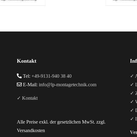
Kontakt
In
Tel:
+49-9131-940 38 40
✓ A
E-Mail:
info@lp-montagetechnik.com
✓ L
✓ Z
✓ Kontakt
✓ W
✓ D
✓ I
Alle Preise exkl. der gesetzlichen MwSt. zzgl.
Versandkosten
Ver