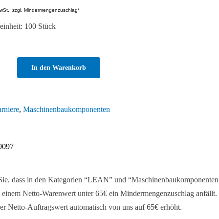
wSt.
zzgl. Mindermengenzuschlag*
inheit: 100 Stück
In den Warenkorb
iegendes
er-
t
rniere
,
Maschinenbaukomponenten
kkappe
9097
 Sie, dass in den Kategorien “LEAN” und “Maschinenbaukomponenten
 einem Netto-Warenwert unter 65€ ein Mindermengenzuschlag anfällt. 
er Netto-Auftragswert automatisch von uns auf 65€ erhöht.