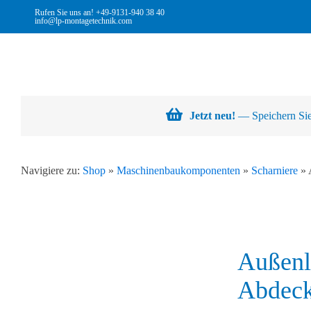
Skip
Rufen Sie uns an!
+49-9131-940 38 40
info@lp-montagetechnik.com
to
content
Jetzt neu!
— Speichern Sie 
Navigiere zu:
Shop
»
Maschinenbaukomponenten
»
Scharniere
»
Außenl
Abdec