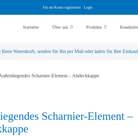
Für ein Konto registrieren
Login
Startseite
Über uns
Produkte
Kundenlö
Ihren Warenkorb, senden Sie Ihn per Mail oder laden Sie Ihre Einkaufsl
Außenliegendes Scharnier-Element – Abdeckkappe
iegendes Scharnier-Element –
kkappe