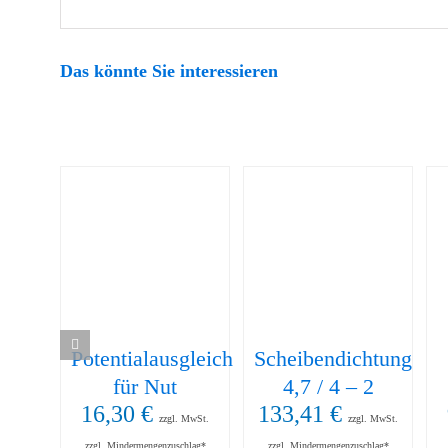
Das könnte Sie interessieren
Potentialausgleich
Scheibendichtung
für Nut
4,7 / 4 – 2
16,30
€
133,41
€
zzgl. MwSt.
zzgl. MwSt.
zzgl. Mindermengenzuschlag*
zzgl. Mindermengenzuschlag*