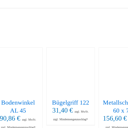
Bodenwinkel
Bügelgriff 122
Metallsch
31,40
€
AL 45
60 x 
zzgl. MwSt.
90,86
€
156,60
€
zzgl. Mindermengenzuschlag*
zzgl. MwSt.
zzgl. Mindermengenzuschlag*
zzgl. Mindermenge