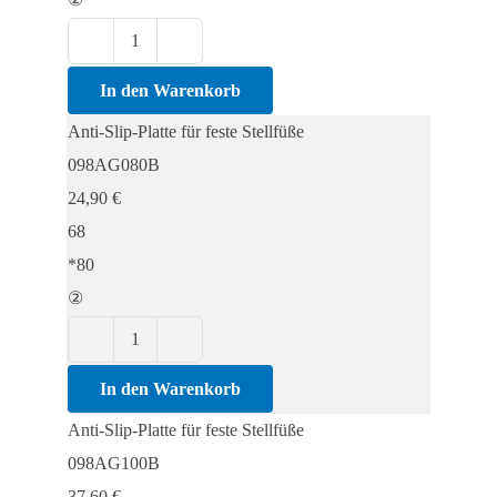
Anti-
Slip-
In den Warenkorb
Platte
Anti-Slip-Platte für feste Stellfüße
für
098AG080B
feste
24,90
€
Stellfüße
68
Menge
*80
②
Anti-
Slip-
In den Warenkorb
Platte
Anti-Slip-Platte für feste Stellfüße
für
098AG100B
feste
37,60
€