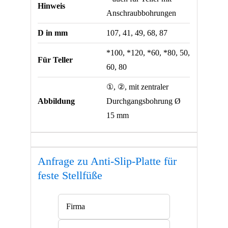
Hinweis
Anschraubbohrungen
D in mm
107, 41, 49, 68, 87
*100, *120, *60, *80, 50,
Für Teller
60, 80
①, ②, mit zentraler
Abbildung
Durchgangsbohrung Ø
15 mm
Anfrage zu Anti-Slip-Platte für
feste Stellfüße
Bitte lasse dieses Feld leer.