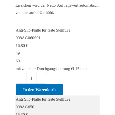
Erreichen wird der Netto-Auftragswert automatisch
von uns auf 65€ erhöht.
Anti-Slip-Platte für feste Stellfüße
098AG060S01
16,80
€
49
60
mit zentraler Durchgangsbohrung Ø 15 mm
Anti-
Slip-
In den Warenkorb
Platte
Anti-Slip-Platte für feste Stellfüße
für
098AG050
feste
15,30
€