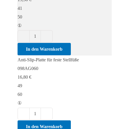
Stellfüße
41
Menge
50
①
Anti-
Slip-
In den Warenkorb
Platte
Anti-Slip-Platte für feste Stellfüße
für
098AG060
feste
16,80
€
Stellfüße
49
Menge
60
①
Anti-
Slip-
In den Warenkorb