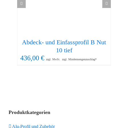
Abdeck- und Einfassprofil B Nut
30
10 tief
436,00
€
zzgl. MwSt.
zzgl. Mindermengenzuschlag*
Produktkategorien
Alu-Profil und Zubehör