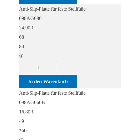
Platte
Anti-Slip-Platte für feste Stellfüße
für
098AG080
feste
24,90
€
Stellfüße
68
Menge
80
①
Anti-
Slip-
In den Warenkorb
Platte
Anti-Slip-Platte für feste Stellfüße
für
098AG060B
feste
16,80
€
Stellfüße
49
Menge
*60
②