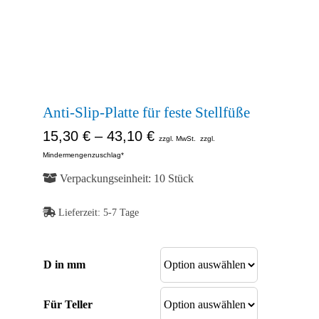
Kontakt
Abb. Ähnlich
Shop
Abb. Ähnlich
Abb. Ähnlich
Anti-Slip-Platte für feste Stellfüße
15,30
€
–
43,10
€
zzgl. MwSt.
zzgl.
Mindermengenzuschlag*
Verpackungseinheit: 10 Stück
Lieferzeit:
5-7 Tage
D in mm
Für Teller