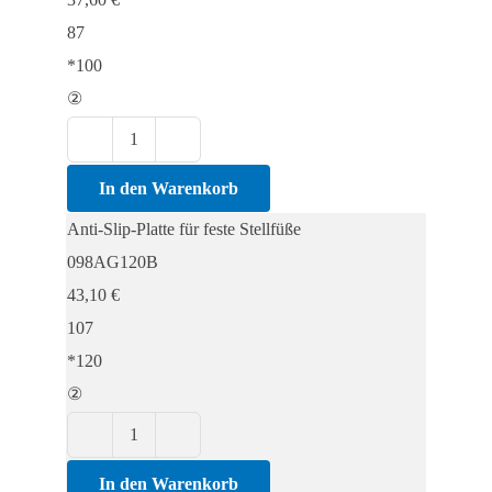
Stellfüße
87
Menge
*100
②
Anti-
Slip-
In den Warenkorb
Platte
Anti-Slip-Platte für feste Stellfüße
für
098AG120B
feste
43,10
€
Stellfüße
107
Menge
*120
②
Anti-
Slip-
In den Warenkorb