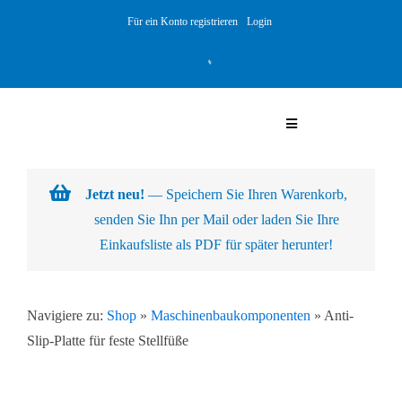
Skip
Für ein Konto registrieren
Login
to
content
Toggle
Navigation
Warenkorb
Jetzt neu!
— Speichern Sie Ihren Warenkorb,
senden Sie Ihn per Mail oder laden Sie Ihre
Über uns
Einkaufsliste als PDF für später herunter!
Produkte
Navigiere zu:
Shop
»
Maschinenbaukomponenten
»
Anti-
Slip-Platte für feste Stellfüße
Kundenlösungen