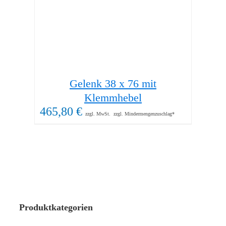
Gelenk 38 x 76 mit
89,
Klemmhebel
465,80
€
zzgl. MwSt.
zzgl. Mindermengenzuschlag*
Produktkategorien