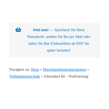
Navigation
Warenkorb
Über uns
Jetzt neu!
— Speichern Sie Ihren
Warenkorb, senden Sie Ihn per Mail oder
Produkte
laden Sie Ihre Einkaufsliste als PDF für
später herunter!
Kundenlösungen
Navigiere zu:
Shop
»
Maschinenbaukomponenten
»
Kontakt
Verbindungstechnik
»
Aluwinkel 60 – Nutfixierung
Shop