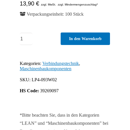
13,90
€
zzgl. MwSt.
zzgl. Mindermengenzuschlag*
Verpackungseinheit: 100 Stück
Aluwinkel
In den Warenkorb
60
-
Nutfixierung
Kategorien:
Verbindungstechnik
,
Maschinenbaukomponenten
Menge
SKU:
LP4-093W02
HS Code:
39269097
*Bitte beachten Sie, dass in den Kategorien
“LEAN” und “Maschinenbaukomponenten” bei