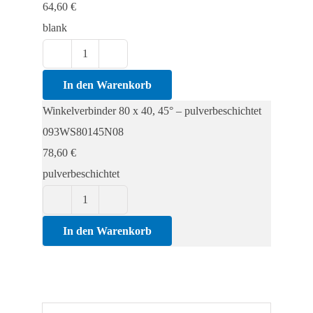
64,60
€
blank
Winkelverbinder
80
In den Warenkorb
x
Winkelverbinder 80 x 40, 45° – pulverbeschichtet
40,
093WS80145N08
45°
78,60
€
Menge
pulverbeschichtet
Winkelverbinder
80
In den Warenkorb
x
40,
45°
Menge