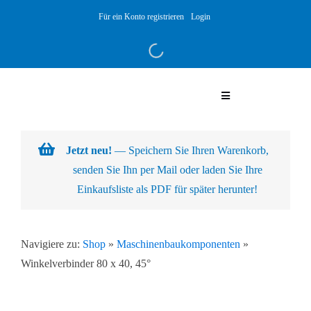
Skip
Für ein Konto registrieren
Login
to
content
Toggle
Navigation
Warenkorb
Jetzt neu!
— Speichern Sie Ihren Warenkorb,
senden Sie Ihn per Mail oder laden Sie Ihre
Über uns
Einkaufsliste als PDF für später herunter!
Produkte
Navigiere zu:
Shop
»
Maschinenbaukomponenten
»
Winkelverbinder 80 x 40, 45°
Kundenlösungen