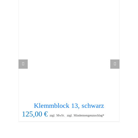
Klemmblock 13, schwarz
125,00
€
zzgl. MwSt.
zzgl. Mindermengenzuschlag*
72