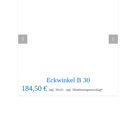
Eckwinkel B 30
184,50
€
60
zzgl. MwSt.
zzgl. Mindermengenzuschlag*