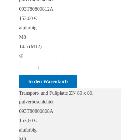
80
093T80800812A
x
153,60
€
80,
alufarbig
pulverbeschichtet
M8
Menge
14.5 (M12)
②
Transport-
und
In den Warenkorb
Fußplatte
Transport- und Fußplatte ZN 80 x 80,
ZN
pulverbeschichtet
80
093T80800808A
x
153,60
€
80,
alufarbig
pulverbeschichtet
M8