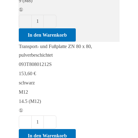
9 (M8)
①
Transport-
und
In den Warenkorb
Fußplatte
Transport- und Fußplatte ZN 80 x 80,
ZN
pulverbeschichtet
80
093T80801212S
x
153,60
€
80,
schwarz
pulverbeschichtet
M12
Menge
14.5 (M12)
①
Transport-
und
In den Warenkorb