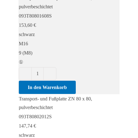
ZN
pulverbeschichtet
80
093T80801608S
x
153,60
€
80,
schwarz
pulverbeschichtet
M16
Menge
9 (M8)
①
Transport-
und
In den Warenkorb
Fußplatte
Transport- und Fußplatte ZN 80 x 80,
ZN
pulverbeschichtet
80
093T80802012S
x
147,74
€
80,
schwarz
pulverbeschichtet