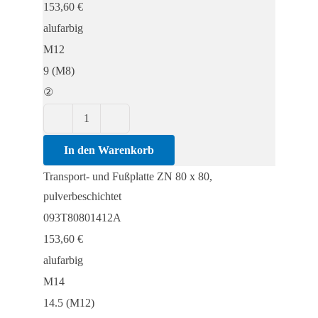
153,60
€
80,
alufarbig
pulverbeschichtet
M12
Menge
9 (M8)
②
Transport-
und
In den Warenkorb
Fußplatte
Transport- und Fußplatte ZN 80 x 80,
ZN
pulverbeschichtet
80
093T80801412A
x
153,60
€
80,
alufarbig
pulverbeschichtet
M14
Menge
14.5 (M12)