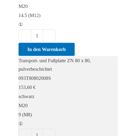
M20
Menge
14.5 (M12)
①
Transport-
und
In den Warenkorb
Fußplatte
Transport- und Fußplatte ZN 80 x 80,
ZN
pulverbeschichtet
80
093T80802008S
x
153,60
€
80,
schwarz
pulverbeschichtet
M20
Menge
9 (M8)
①