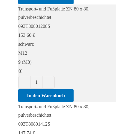
Fußplatte
Transport- und Fußplatte ZN 80 x 80,
ZN
pulverbeschichtet
80
093T80801208S
x
153,60
€
80,
schwarz
pulverbeschichtet
M12
Menge
9 (M8)
①
Transport-
und
In den Warenkorb
Fußplatte
Transport- und Fußplatte ZN 80 x 80,
ZN
pulverbeschichtet
80
093T80801412S
x
147,74
€