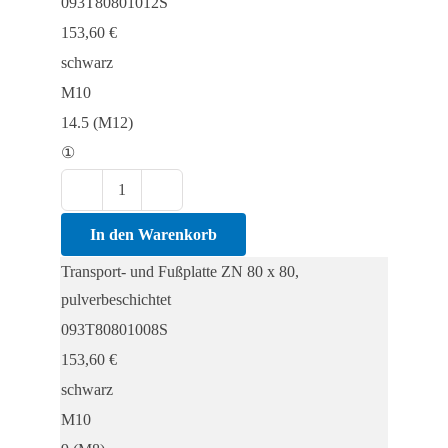
093T80801012S
153,60
€
schwarz
M10
14.5 (M12)
①
Transport-
und
In den Warenkorb
Fußplatte
Transport- und Fußplatte ZN 80 x 80,
ZN
pulverbeschichtet
80
093T80801008S
x
153,60
€
80,
schwarz
pulverbeschichtet
M10
Menge