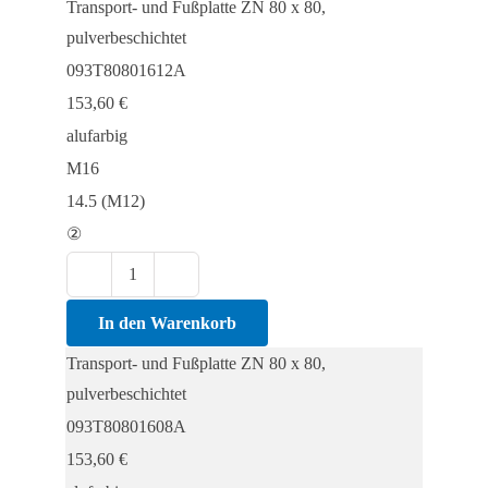
Transport- und Fußplatte ZN 80 x 80,
ZN
pulverbeschichtet
80
093T80801612A
x
153,60
€
80,
alufarbig
pulverbeschichtet
M16
Menge
14.5 (M12)
②
Transport-
und
In den Warenkorb
Fußplatte
Transport- und Fußplatte ZN 80 x 80,
ZN
pulverbeschichtet
80
093T80801608A
x
153,60
€
80,