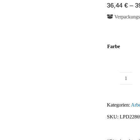
36,44
€
–
3
Verpackungse
Farbe
Schraub
FX
D50
Kategorien:
Arbe
für
SKU:
LPD2286
Rundro
D28
/