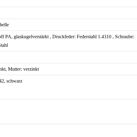
Menge
belle
off PA, glaskugelverstärkt , Druckfeder: Federstahl 1.4310 , Schraube:
Stahl
nkt, Mutter: verzinkt
42, schwarz