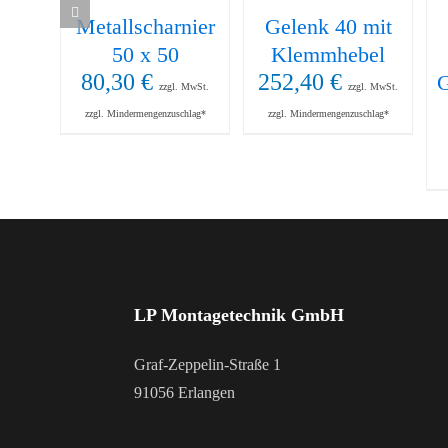
Metallscharnier
Gelenk 40 mit
50 x 50
Klemmhebel
80,30
€
252,40
€
G
zzgl. MwSt.
zzgl. MwSt.
zzgl. Mindermengenzuschlag*
zzgl. Mindermengenzuschlag*
LP Montagetechnik GmbH
Graf-Zeppelin-Straße 1
91056 Erlangen