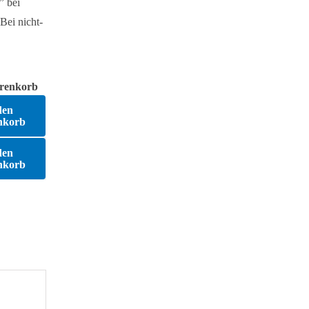
” bei
Bei nicht-
renkorb
den
nkorb
den
nkorb