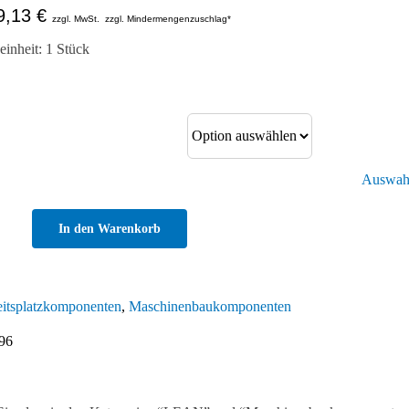
9,13
€
zzgl. MwSt.
zzgl. Mindermengenzuschlag*
inheit: 1 Stück
Auswahl
In den Warenkorb
erhalter
itsplatzkomponenten
,
Maschinenbaukomponenten
96
hre