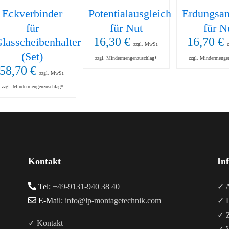
Eckverbinder
Potentialausgleich
Erdungsan
für
für Nut
für N
16,30
€
16,70
€
lasscheibenhalter
zzgl. MwSt.
(Set)
zzgl. Mindermengenzuschlag*
zzgl. Mindermenge
58,70
€
zzgl. MwSt.
zzgl. Mindermengenzuschlag*
Kontakt
In
Tel:
+49-9131-940 38 40
✓ A
E-Mail:
info@lp-montagetechnik.com
✓ L
✓ Z
✓ Kontakt