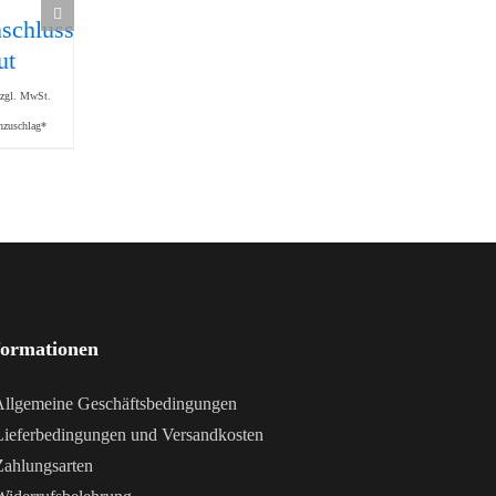
schluss
Maschinengriff
Edelstahlscharnier
ut
240
50 x 76
21,55
€
309,00
€
zzgl. MwSt.
zzgl. MwSt.
zzgl. MwSt.
nzuschlag*
zzgl. Mindermengenzuschlag*
zzgl. Mindermengenzuschlag*
formationen
llgemeine Geschäftsbedingungen
ieferbedingungen und Versandkosten
ahlungsarten