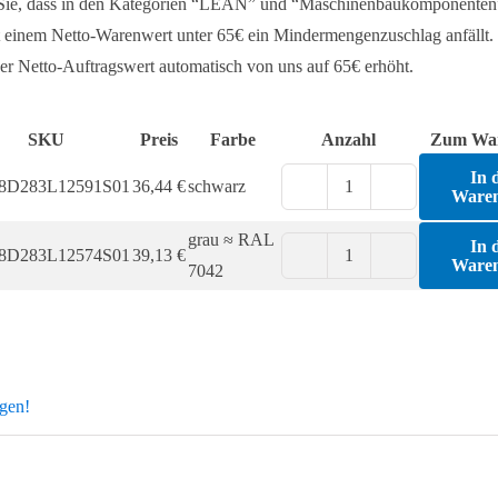
 Sie, dass in den Kategorien “LEAN” und “Maschinenbaukomponenten
 einem Netto-Warenwert unter 65€ ein Mindermengenzuschlag anfällt. 
er Netto-Auftragswert automatisch von uns auf 65€ erhöht.
SKU
Preis
Farbe
Anzahl
Zum Wa
In 
8D283L12591S01
36,44
€
schwarz
Ware
Schrauberhalter
FX
grau ≈ RAL
In 
8D283L12574S01
39,13
€
D50
Ware
Schrauberhalter
7042
für
FX
Rundrohre
D50
D28
für
/
Rundrohre
agen!
D30
D28
Menge
/
D30