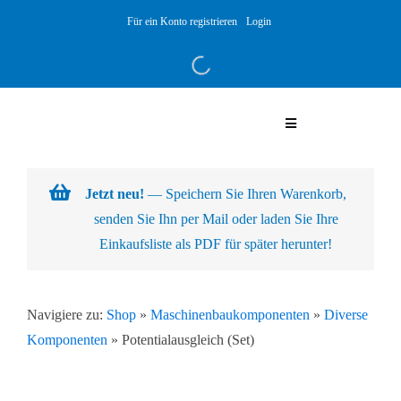
Skip
Für ein Konto registrieren
Login
to
content
Toggle
Navigation
Warenkorb
Jetzt neu!
— Speichern Sie Ihren Warenkorb,
senden Sie Ihn per Mail oder laden Sie Ihre
Über uns
Einkaufsliste als PDF für später herunter!
Produkte
Navigiere zu:
Shop
»
Maschinenbaukomponenten
»
Diverse
Komponenten
»
Potentialausgleich (Set)
Kundenlösungen