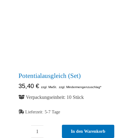
Abb. Ähnlich
Potentialausgleich (Set)
35,40
€
zzgl. MwSt.
zzgl. Mindermengenzuschlag*
Verpackungseinheit: 10 Stück
Lieferzeit:
5-7 Tage
In den Warenkorb
Potentialausgleich