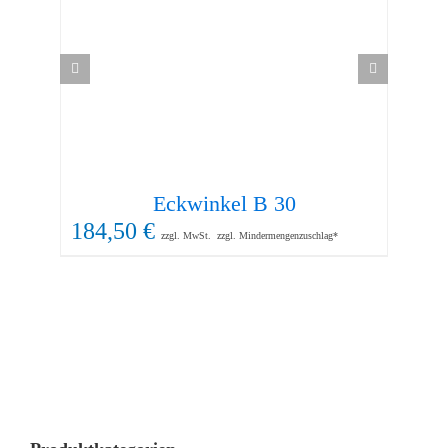
Eckwinkel B 30
W
184,50
€
87
zzgl. MwSt.
zzgl. Mindermengenzuschlag*