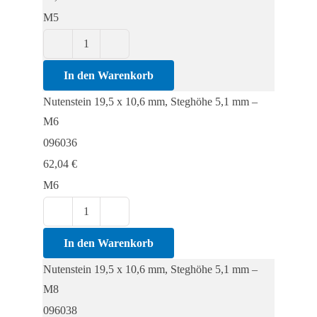
5,1
M5
mm
Menge
Nutenstein
19,5
In den Warenkorb
x
Nutenstein 19,5 x 10,6 mm, Steghöhe 5,1 mm –
10,6
M6
mm,
096036
Steghöhe
62,04
€
5,1
M6
mm
Menge
Nutenstein
19,5
In den Warenkorb
x
Nutenstein 19,5 x 10,6 mm, Steghöhe 5,1 mm –
10,6
M8
mm,
096038