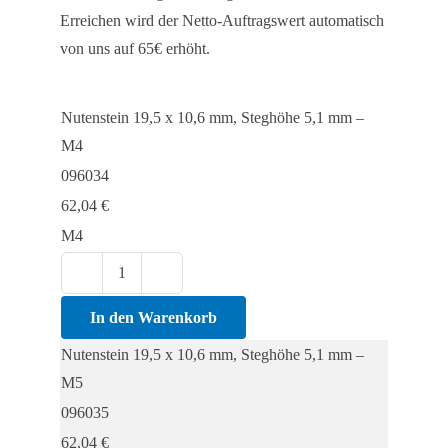
Erreichen wird der Netto-Auftragswert automatisch
von uns auf 65€ erhöht.
Nutenstein 19,5 x 10,6 mm, Steghöhe 5,1 mm –
M4
096034
62,04
€
M4
Nutenstein
19,5
In den Warenkorb
x
Nutenstein 19,5 x 10,6 mm, Steghöhe 5,1 mm –
10,6
M5
mm,
096035
Steghöhe
62,04
€