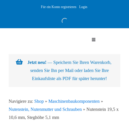
Skip
Für ein Konto registrieren
Login
to
content
Toggle
Navigation
Warenkorb
Jetzt neu!
— Speichern Sie Ihren Warenkorb,
senden Sie Ihn per Mail oder laden Sie Ihre
Über uns
Einkaufsliste als PDF für später herunter!
Produkte
Navigiere zu:
Shop
»
Maschinenbaukomponenten
»
Nutenstein, Nutenmutter und Schrauben
»
Nutenstein 19,5 x
Kundenlösungen
10,6 mm, Steghöhe 5,1 mm