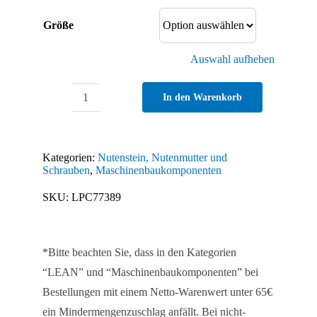
Größe
Auswahl aufheben
In den Warenkorb
Nutenstein
19,5
x
Kategorien:
Nutenstein, Nutenmutter und
10,6
Schrauben
,
Maschinenbaukomponenten
mm,
SKU:
LPC77389
Steghöhe
5,1
mm
*Bitte beachten Sie, dass in den Kategorien
Menge
“LEAN” und “Maschinenbaukomponenten” bei
Bestellungen mit einem Netto-Warenwert unter 65€
ein Mindermengenzuschlag anfällt. Bei nicht-