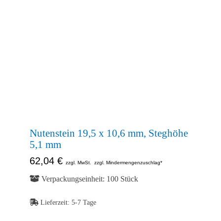
Kontakt
Shop
Abb.
Ähnlich
Abb.
Ähnlich
Abb.
Ähnlich
Nutenstein 19,5 x 10,6 mm, Steghöhe
5,1 mm
62,04
€
zzgl. MwSt.
zzgl. Mindermengenzuschlag*
Verpackungseinheit: 100 Stück
Lieferzeit:
5-7 Tage