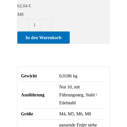
Steghöhe
62,04
€
5,1
M8
mm
Menge
Nutenstein
19,5
In den Warenkorb
x
10,6
mm,
Steghöhe
Gewicht
0,0186 kg
5,1
mm
Nut 10, mit
Menge
Ausführung
Führungssteg, Stahl /
Edelstahl
Größe
M4, M5, M6, M8
passende Feder siehe