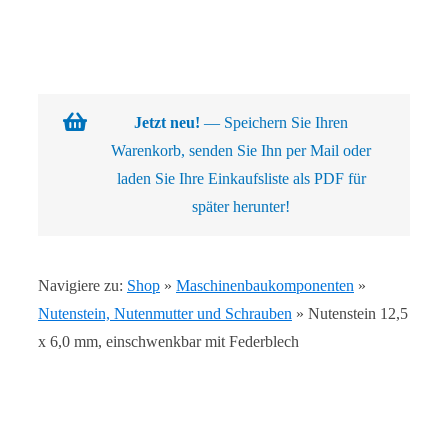
Navigation
Warenkorb
Über uns
Jetzt neu!
— Speichern Sie Ihren
Warenkorb, senden Sie Ihn per Mail oder
Produkte
laden Sie Ihre Einkaufsliste als PDF für
später herunter!
Kundenlösungen
Navigiere zu:
Shop
»
Maschinenbaukomponenten
»
Kontakt
Nutenstein, Nutenmutter und Schrauben
»
Nutenstein 12,5
x 6,0 mm, einschwenkbar mit Federblech
Shop