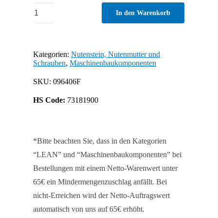
Nutenstein
In den Warenkorb
12,5
x
6,0
Kategorien:
Nutenstein, Nutenmutter und
Schrauben
,
Maschinenbaukomponenten
mm,
einschwenkbar
SKU:
096406F
mit
HS Code:
73181900
Federblech
Menge
*Bitte beachten Sie, dass in den Kategorien
“LEAN” und “Maschinenbaukomponenten” bei
Bestellungen mit einem Netto-Warenwert unter
65€ ein Mindermengenzuschlag anfällt. Bei
nicht-Erreichen wird der Netto-Auftragswert
automatisch von uns auf 65€ erhöht.