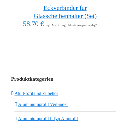
Eckverbinder für
Sta
83,
Glasscheibenhalter (Set)
58,70
€
zzgl. MwSt.
zzgl. Mindermengenzuschlag*
Produktkategorien
Alu-Profil und Zubehör
Aluminiumprofil Verbinder
Aluminiumprofil I-Typ Aluprofil