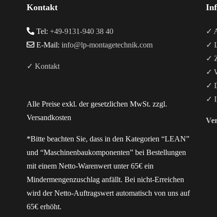
Kontakt
In
Tel:
+49-9131-940 38 40
✓ A
E-Mail:
info@lp-montagetechnik.com
✓ L
✓ Z
✓ Kontakt
✓ W
✓ D
✓ I
Alle Preise exkl. der gesetzlichen MwSt. zzgl.
Versandkosten
Ver
*Bitte beachten Sie, dass in den Kategorien “LEAN”
und “Maschinenbaukomponenten” bei Bestellungen
mit einem Netto-Warenwert unter 65€ ein
Mindermengenzuschlag anfällt. Bei nicht-Erreichen
wird der Netto-Auftragswert automatisch von uns auf
65€ erhöht.