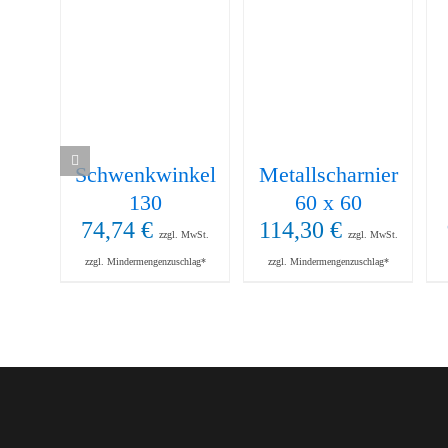
Schwenkwinkel
Metallscharnier
130
60 x 60
74,74
€
114,30
€
zzgl. MwSt.
zzgl. MwSt.
zzgl. Mindermengenzuschlag*
zzgl. Mindermengenzuschlag*