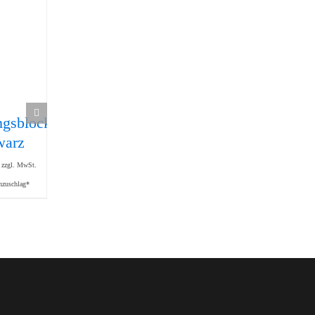
ngsblock
Universal-
Bügelgriff 122
31,40
€
warz
Kabelbinderblock
zzgl. MwSt.
38,00
€
zzgl. Mindermengenzuschlag*
zzgl. MwSt.
zzgl. MwSt.
nzuschlag*
zzgl. Mindermengenzuschlag*