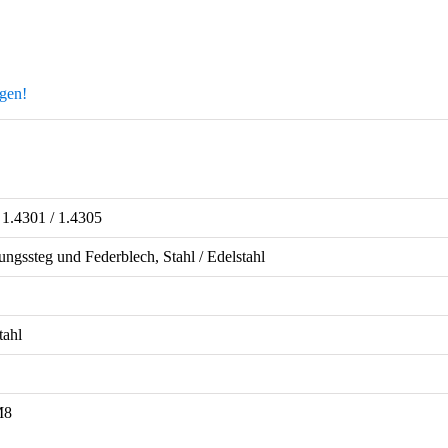
agen!
l 1.4301 / 1.4305
ungssteg und Federblech, Stahl / Edelstahl
tahl
M8