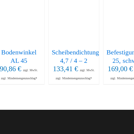
Bodenwinkel
Scheibendichtung
Befestigu
AL 45
4,7 / 4 – 2
25, sch
90,86
€
133,41
€
169,00
€
zzgl. MwSt.
zzgl. MwSt.
zzgl. Mindermengenzuschlag*
zzgl. Mindermengenzuschlag*
zzgl. Mindermenge