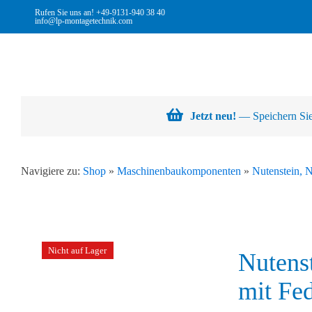
Skip
Rufen Sie uns an!
+49-9131-940 38 40
info@lp-montagetechnik.com
to
content
Jetzt neu!
— Speichern Sie 
Navigiere zu:
Shop
»
Maschinenbaukomponenten
»
Nutenstein, 
Nicht auf Lager
Nutens
mit Fe