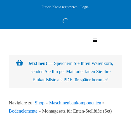
Skip
Für ein Konto registrieren
Login
to
content
Toggle
Navigation
Warenkorb
Jetzt neu!
— Speichern Sie Ihren Warenkorb,
senden Sie Ihn per Mail oder laden Sie Ihre
Über uns
Einkaufsliste als PDF für später herunter!
Produkte
Navigiere zu:
Shop
»
Maschinenbaukomponenten
»
Bodenelemente
»
Montagesatz für Enten-Stellfüße (Set)
Kundenlösungen