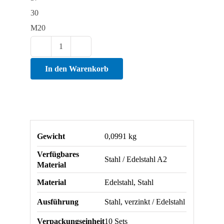
30
M20
Montagesatz
für
In den Warenkorb
Enten-
Stellfüße
(Set)
Menge
Gewicht
0,0991 kg
Verfügbares
Stahl / Edelstahl A2
Material
Material
Edelstahl, Stahl
Ausführung
Stahl, verzinkt / Edelstahl
Verpackungseinheit
10 Sets