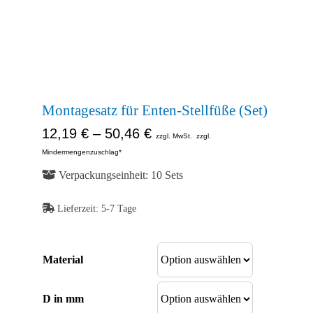
Kontakt
Abb. Ähnlich
Shop
Abb. Ähnlich
Abb. Ähnlich
Montagesatz für Enten-Stellfüße (Set)
12,19
€
–
50,46
€
zzgl. MwSt.
zzgl.
Mindermengenzuschlag*
Verpackungseinheit: 10 Sets
Lieferzeit:
5-7 Tage
Material
D in mm