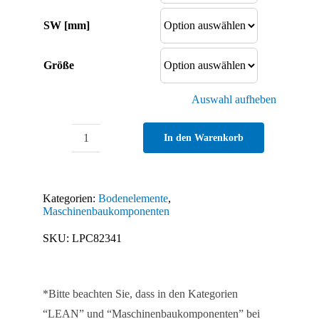
SW [mm]
Größe
Auswahl aufheben
In den Warenkorb
Montagesatz
für
Enten-
Kategorien:
Bodenelemente
,
Stellfüße
Maschinenbaukomponenten
(Set)
SKU:
LPC82341
Menge
*Bitte beachten Sie, dass in den Kategorien
“LEAN” und “Maschinenbaukomponenten” bei