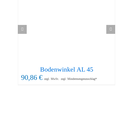
Bodenwinkel AL 45
Be
90,86
€
16
zzgl. MwSt.
zzgl. Mindermengenzuschlag*