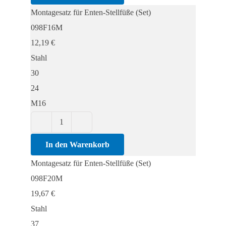
Enten-
Montagesatz für Enten-Stellfüße (Set)
Stellfüße
098F16M
(Set)
12,19
€
Menge
Stahl
30
24
M16
Montagesatz
für
In den Warenkorb
Enten-
Montagesatz für Enten-Stellfüße (Set)
Stellfüße
098F20M
(Set)
19,67
€
Menge
Stahl
37