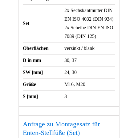
2x Sechskantmutter DIN
EN ISO 4032 (DIN 934)
Set
2x Scheibe DIN EN ISO
7089 (DIN 125)
Oberflächen
verzinkt / blank
D in mm
30, 37
SW [mm]
24, 30
Größe
M16, M20
S [mm]
3
Anfrage zu Montagesatz für
Enten-Stellfüße (Set)