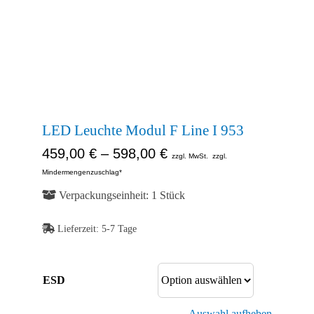
Kontakt
Shop
Abb. Ähnlich
Abb. Ähnlich
Abb. Ähnlich
LED Leuchte Modul F Line I 953
459,00
€
–
598,00
€
zzgl. MwSt.
zzgl.
Mindermengenzuschlag*
Verpackungseinheit: 1 Stück
Lieferzeit:
5-7 Tage
ESD
Auswahl aufheben