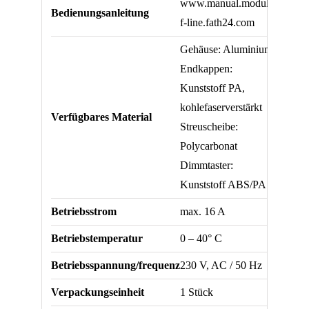
www.manual.modul-
Bedienungsanleitung
f-line.fath24.com
Gehäuse: Aluminium
Endkappen:
Kunststoff PA,
kohlefaserverstärkt
Verfügbares Material
Streuscheibe:
Polycarbonat
Dimmtaster:
Kunststoff ABS/PA
Betriebsstrom
max. 16 A
Betriebstemperatur
0 – 40° C
Betriebsspannung/frequenz
230 V, AC / 50 Hz
Verpackungseinheit
1 Stück