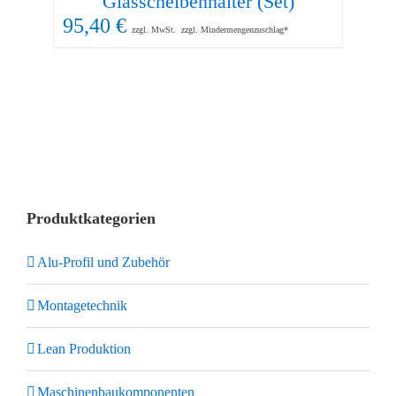
Glasscheibenhalter (Set)
95,40
€
16
zzgl. MwSt.
zzgl. Mindermengenzuschlag*
Produktkategorien
Alu-Profil und Zubehör
Montagetechnik
Lean Produktion
Maschinenbaukomponenten