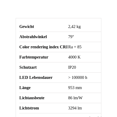
F
Line
I
Gewicht
2,42 kg
953
Menge
Abstrahlwinkel
79°
Color rendering index CRI
Ra = 85
Farbtemperatur
4000 K
Schutzart
IP20
LED Lebensdauer
> 100000 h
Länge
953 mm
Lichtausbeute
86 lm/W
Lichtstrom
3294 lm