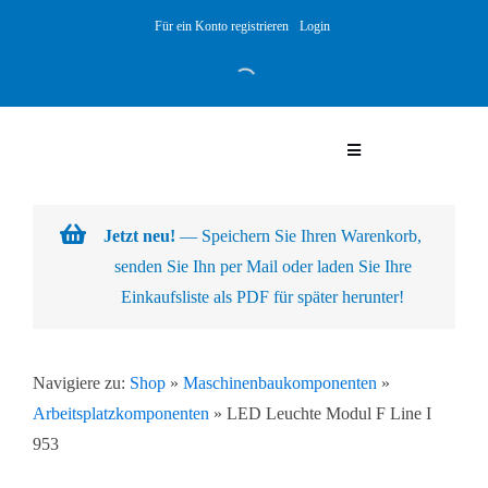
Skip
Für ein Konto registrieren
Login
to
content
Toggle
Navigation
Warenkorb
Jetzt neu!
— Speichern Sie Ihren Warenkorb,
senden Sie Ihn per Mail oder laden Sie Ihre
Über uns
Einkaufsliste als PDF für später herunter!
Produkte
Navigiere zu:
Shop
»
Maschinenbaukomponenten
»
Arbeitsplatzkomponenten
»
LED Leuchte Modul F Line I
Kundenlösungen
953