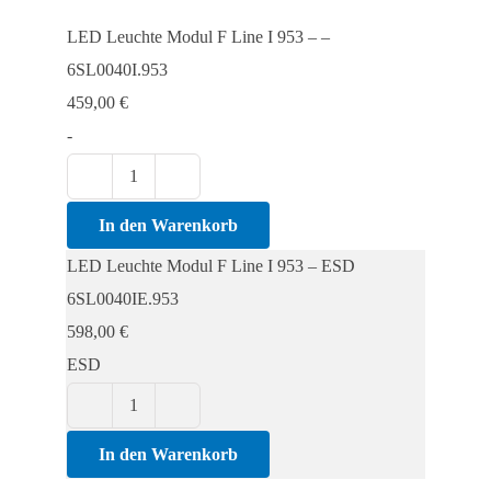
LED Leuchte Modul F Line I 953 – –
6SL0040I.953
459,00
€
-
LED
Leuchte
In den Warenkorb
Modul
LED Leuchte Modul F Line I 953 – ESD
F
6SL0040IE.953
Line
598,00
€
I
ESD
953
Menge
LED
Leuchte
In den Warenkorb
Modul