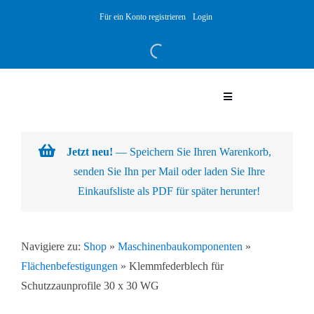
Skip
Für ein Konto registrieren
Login
to
content
Toggle
Navigation
Warenkorb
Jetzt neu!
— Speichern Sie Ihren Warenkorb,
senden Sie Ihn per Mail oder laden Sie Ihre
Über uns
Einkaufsliste als PDF für später herunter!
Produkte
Navigiere zu:
Shop
»
Maschinenbaukomponenten
»
Flächenbefestigungen
»
Klemmfederblech für
Kundenlösungen
Schutzzaunprofile 30 x 30 WG