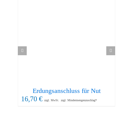
Erdungsanschluss für Nut
16,70
€
16
zzgl. MwSt.
zzgl. Mindermengenzuschlag*