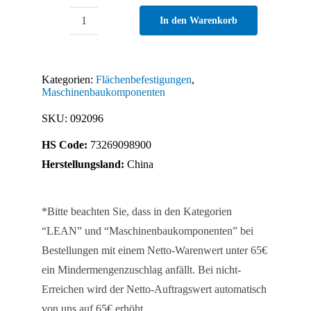
In den Warenkorb
Klemmfederblech
für
Schutzzaunprofile
Kategorien:
Flächenbefestigungen
,
30
Maschinenbaukomponenten
x
SKU:
092096
30
HS Code:
73269098900
WG
Herstellungsland:
China
Menge
*Bitte beachten Sie, dass in den Kategorien
“LEAN” und “Maschinenbaukomponenten” bei
Bestellungen mit einem Netto-Warenwert unter 65€
ein Mindermengenzuschlag anfällt. Bei nicht-
Erreichen wird der Netto-Auftragswert automatisch
von uns auf 65€ erhöht.