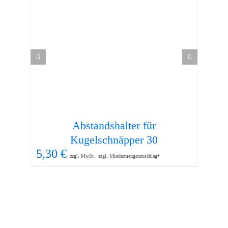
Abstandshalter für
38
Kugelschnäpper 30
5,30
€
zzgl. MwSt.
zzgl. Mindermengenzuschlag*