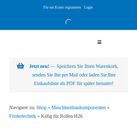
Skip
Für ein Konto registrieren
Login
to
content
Toggle
Navigation
Warenkorb
Jetzt neu!
— Speichern Sie Ihren Warenkorb,
senden Sie Ihn per Mail oder laden Sie Ihre
Über uns
Einkaufsliste als PDF für später herunter!
Produkte
Navigiere zu:
Shop
»
Maschinenbaukomponenten
»
Fördertechnik
»
Käfig für Rollen H26
Kundenlösungen