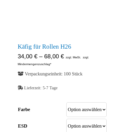
Kontakt
Abb. Ähnlich
Shop
Abb. Ähnlich
Abb. Ähnlich
Käfig für Rollen H26
34,00
€
–
68,00
€
zzgl. MwSt.
zzgl.
Mindermengenzuschlag*
Verpackungseinheit: 100 Stück
Lieferzeit:
5-7 Tage
Farbe
ESD