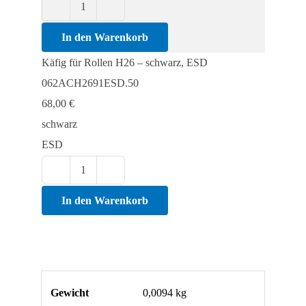
Käfig
für
In den Warenkorb
Rollen
Käfig für Rollen H26 – schwarz, ESD
H26
062ACH2691ESD.50
Menge
68,00
€
schwarz
ESD
Käfig
für
In den Warenkorb
Rollen
H26
Menge
Gewicht
0,0094 kg