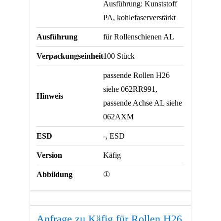
Ausführung: Kunststoff
PA, kohlefaserverstärkt
Ausführung
für Rollenschienen AL
Verpackungseinheit
100 Stück
passende Rollen H26
siehe 062RR991,
Hinweis
passende Achse AL siehe
062AXM
ESD
-, ESD
Version
Käfig
Abbildung
①
Anfrage zu Käfig für Rollen H26