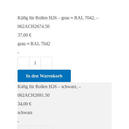
Käfig für Rollen H26 – grau ≈ RAL 7042, –
062ACH2674.50
37,00
€
grau ≈ RAL 7042
-
Käfig
für
In den Warenkorb
Rollen
Käfig für Rollen H26 – schwarz, –
H26
062ACH2691.50
Menge
34,00
€
schwarz
-