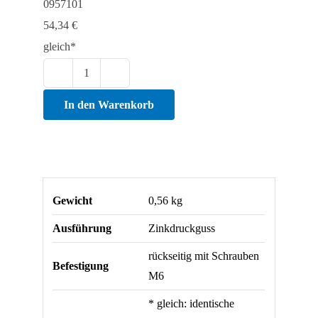
0957101
54,34
€
gleich*
Fallenverschluss
ZN
In den Warenkorb
Menge
Gewicht
0,56 kg
Ausführung
Zinkdruckguss
rückseitig mit Schrauben
Befestigung
M6
* gleich: identische