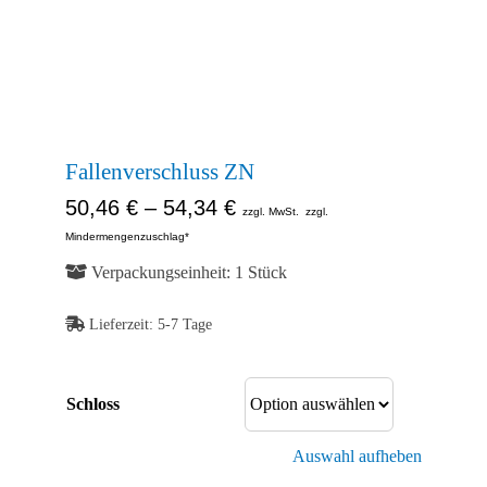
Kontakt
Abb. Ähnlich
Shop
Abb. Ähnlich
Abb. Ähnlich
Fallenverschluss ZN
50,46
€
–
54,34
€
zzgl. MwSt.
zzgl.
Mindermengenzuschlag*
Verpackungseinheit: 1 Stück
Lieferzeit:
5-7 Tage
Schloss
Auswahl aufheben