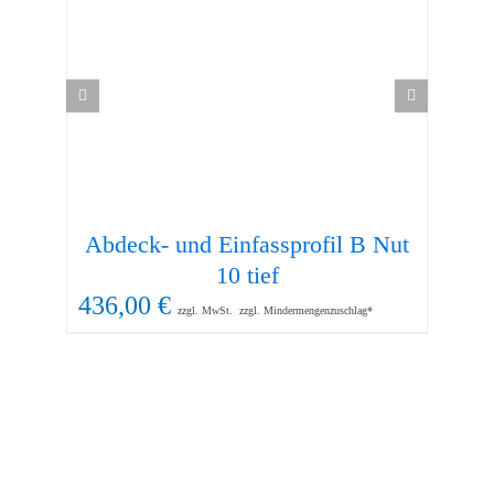
Abdeck- und Einfassprofil B Nut
13
10 tief
436,00
€
zzgl. MwSt.
zzgl. Mindermengenzuschlag*