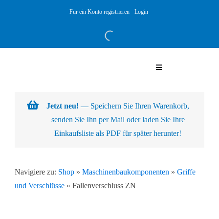
Skip
Für ein Konto registrieren
Login
to
content
Toggle
Navigation
Warenkorb
Jetzt neu!
— Speichern Sie Ihren Warenkorb,
senden Sie Ihn per Mail oder laden Sie Ihre
Über uns
Einkaufsliste als PDF für später herunter!
Produkte
Navigiere zu:
Shop
»
Maschinenbaukomponenten
»
Griffe
und Verschlüsse
»
Fallenverschluss ZN
Kundenlösungen