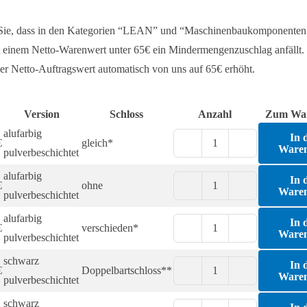
 Sie, dass in den Kategorien “LEAN” und “Maschinenbaukomponenten
 einem Netto-Warenwert unter 65€ ein Mindermengenzuschlag anfällt. 
er Netto-Auftragswert automatisch von uns auf 65€ erhöht.
Version
Schloss
Anzahl
Zum Wa
alufarbig
In 
€
gleich*
Ware
Fallenverschluss
pulverbeschichtet
Compact
alufarbig
In 
€
ohne
Menge
Ware
Fallenverschluss
pulverbeschichtet
Compact
alufarbig
In 
€
verschieden*
Menge
Ware
Fallenverschluss
pulverbeschichtet
Compact
schwarz
In 
€
Doppelbartschloss**
Menge
Ware
Fallenverschluss
pulverbeschichtet
Compact
schwarz