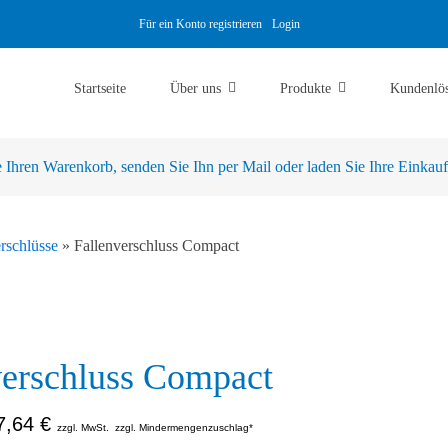
Für ein Konto registrieren
Login
Startseite
Über uns
Produkte
Kundenlö
Ihren Warenkorb, senden Sie Ihn per Mail oder laden Sie Ihre Einkaufsl
rschlüsse
»
Fallenverschluss Compact
verschluss Compact
7,64
€
zzgl. MwSt.
zzgl. Mindermengenzuschlag*