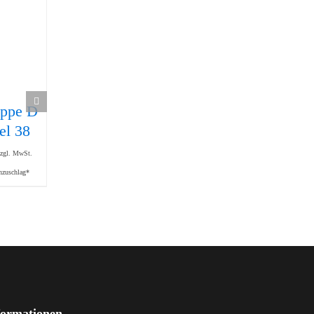
ppe D
Maschinengriff
Schneidbuchse
el 38
240
mit Schaft
21,55
€
133,00
€
zzgl. MwSt.
zzgl. MwSt.
zzgl. MwSt.
nzuschlag*
zzgl. Mindermengenzuschlag*
zzgl. Mindermengenzuschlag*
formationen