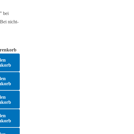
” bei
Bei nicht-
renkorb
den
nkorb
den
nkorb
den
nkorb
den
nkorb