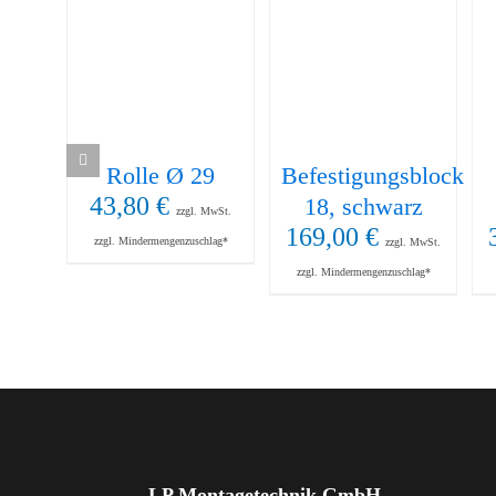
Rolle Ø 29
Befestigungsblock
43,80
€
18, schwarz
zzgl. MwSt.
169,00
€
zzgl. Mindermengenzuschlag*
zzgl. MwSt.
zzgl. Mindermengenzuschlag*
LP Montagetechnik GmbH