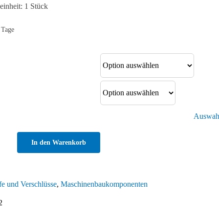
inheit: 1 Stück
 Tage
Auswahl
In den Warenkorb
erschluss
ct
fe und Verschlüsse
,
Maschinenbaukomponenten
2