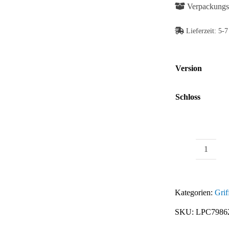
Verpackungse
Abb.
Ähnlich
Lieferzeit:
5-7
Version
Schloss
Fallenv
Compa
Menge
Kategorien:
Grif
SKU:
LPC7986