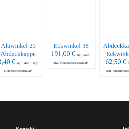
Aluwinkel 20
Eckwinkel 38
Abdeckka
191,00
€
Abdeckkappe
Eckwink
zzgl. MwSt.
3,40
€
62,50
€
zzgl. Mindermengenzuschlag*
zzgl. MwSt.
zzgl.
Mindermengenzuschlag*
zzgl. Mindermenge
Kontakt
In