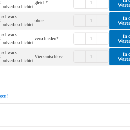
In 
€
gleich*
Menge
Ware
Fallenverschluss
pulverbeschichtet
Compact
schwarz
In 
€
ohne
Menge
Ware
Fallenverschluss
pulverbeschichtet
Compact
schwarz
In 
€
verschieden*
Menge
Ware
Fallenverschluss
pulverbeschichtet
Compact
schwarz
In 
€
Vierkantschloss
Menge
Ware
Fallenverschluss
pulverbeschichtet
Compact
Menge
agen!