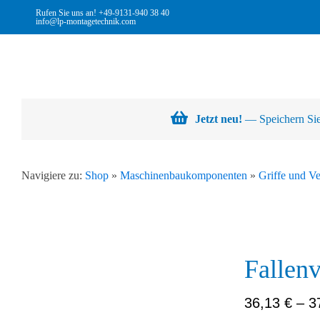
Skip
Rufen Sie uns an!
+49-9131-940 38 40
info@lp-montagetechnik.com
to
content
Jetzt neu!
— Speichern Sie 
Navigiere zu:
Shop
»
Maschinenbaukomponenten
»
Griffe und Ve
Abb.
Fallen
Ähnlich
Abb.
36,13
€
–
3
Ähnlich