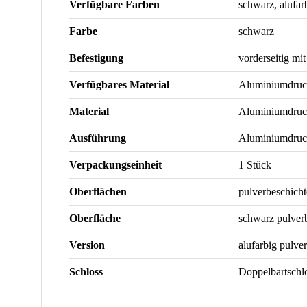
Verfügbare Farben
schwarz, alufar
Farbe
schwarz
Befestigung
vorderseitig mi
Verfügbares Material
Aluminiumdruc
Material
Aluminiumdruc
Ausführung
Aluminiumdruc
Verpackungseinheit
1 Stück
Oberflächen
pulverbeschicht
Oberfläche
schwarz pulverb
Version
alufarbig pulve
Schloss
Doppelbartschlo