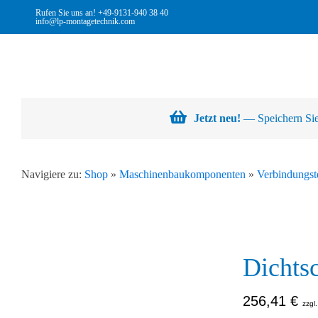
Skip
Rufen Sie uns an!
+49-9131-940 38 40
info@lp-montagetechnik.com
to
content
Jetzt neu!
— Speichern Sie 
Navigiere zu:
Shop
»
Maschinenbaukomponenten
»
Verbindungst
Dichts
256,41
€
zzgl