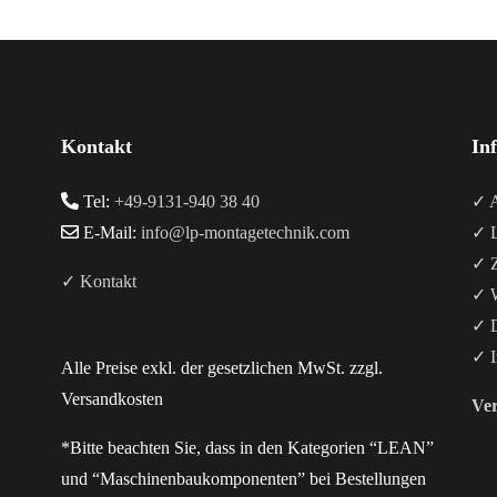
Kontakt
In
Tel:
+49-9131-940 38 40
✓ A
E-Mail:
info@lp-montagetechnik.com
✓ L
✓ Z
✓ Kontakt
✓ W
✓ D
✓ I
Alle Preise exkl. der gesetzlichen MwSt. zzgl.
Versandkosten
Ver
*Bitte beachten Sie, dass in den Kategorien “LEAN”
und “Maschinenbaukomponenten” bei Bestellungen