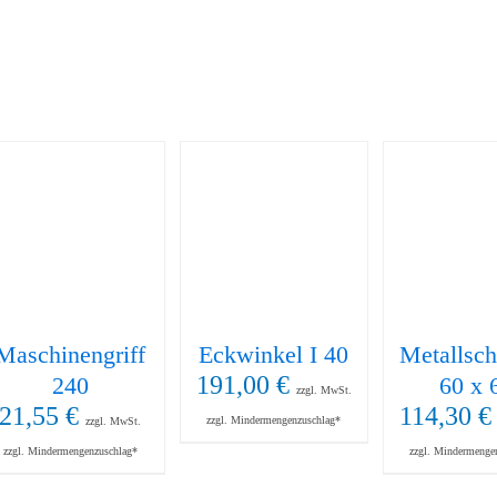
Maschinengriff
Eckwinkel I 40
Metallsch
191,00
€
240
60 x 
zzgl. MwSt.
21,55
€
114,30
€
zzgl. Mindermengenzuschlag*
zzgl. MwSt.
zzgl. Mindermengenzuschlag*
zzgl. Mindermenge