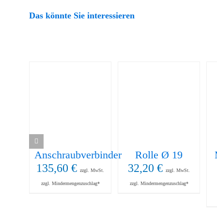
Das könnte Sie interessieren
Anschraubverbinder
Rolle Ø 19
135,60
€
32,20
€
zzgl. MwSt.
zzgl. MwSt.
zzgl. Mindermengenzuschlag*
zzgl. Mindermengenzuschlag*