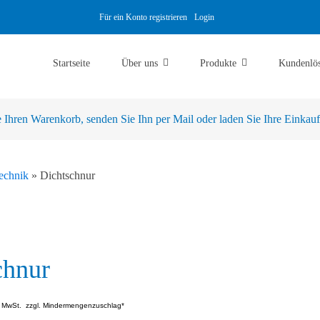
Für ein Konto registrieren
Login
Startseite
Über uns
Produkte
Kundenlö
Ihren Warenkorb, senden Sie Ihn per Mail oder laden Sie Ihre Einkaufsl
echnik
»
Dichtschnur
chnur
. MwSt.
zzgl. Mindermengenzuschlag*