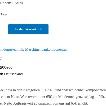
inheit: 1 Stück
 Tage
In den Warenkorb
chnur
indungstechnik
,
Maschinenbaukomponenten
7
2900900
d:
Deutschland
 Sie, dass in den Kategorien “LEAN” und “Maschinenbaukomponenten
 einem Netto-Warenwert unter 65€ ein Mindermengenzuschlag anfällt. 
er Netto-Auftragswert automatisch von uns auf 65€ erhöht.