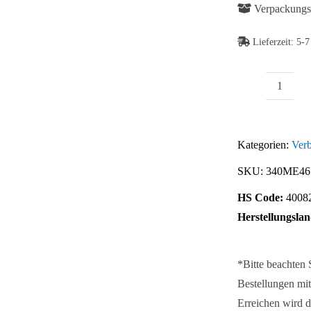
Verpackungse
Lieferzeit:
5-7
Dichts
Abb. Ähnlich
Menge
Kategorien:
Verb
SKU:
340ME46
HS Code:
4008
Herstellungslan
*Bitte beachten
Bestellungen mit
Erreichen wird d
Abb. Ähnlich