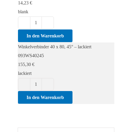
14,23
€
blank
Winkelverbinder
40
In den Warenkorb
x
Winkelverbinder 40 x 80, 45° – lackiert
80,
093WS40245
45°
155,30
€
Menge
lackiert
Winkelverbinder
40
In den Warenkorb
x
80,
45°
Menge