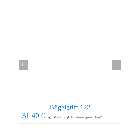
Bügelgriff 122
31,40
€
19
zzgl. MwSt.
zzgl. Mindermengenzuschlag*