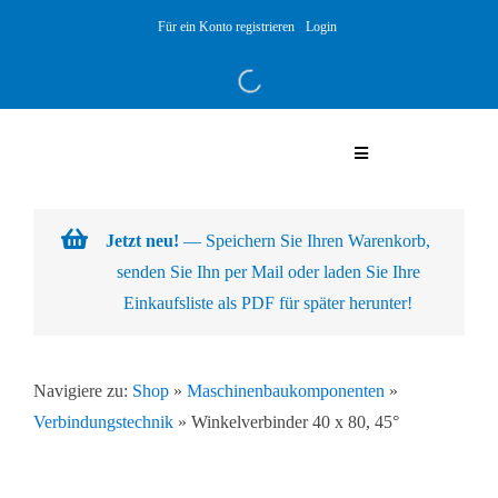
Skip
Für ein Konto registrieren
Login
to
content
Toggle
Navigation
Warenkorb
Jetzt neu!
— Speichern Sie Ihren Warenkorb,
senden Sie Ihn per Mail oder laden Sie Ihre
Über uns
Einkaufsliste als PDF für später herunter!
Produkte
Navigiere zu:
Shop
»
Maschinenbaukomponenten
»
Verbindungstechnik
»
Winkelverbinder 40 x 80, 45°
Kundenlösungen