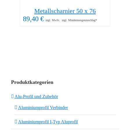
Metallscharnier 50 x 76
89,40
€
60,
zzgl. MwSt.
zzgl. Mindermengenzuschlag*
Produktkategorien
Alu-Profil und Zubehör
Aluminiumprofil Verbinder
Aluminiumprofil I-Typ Aluprofil