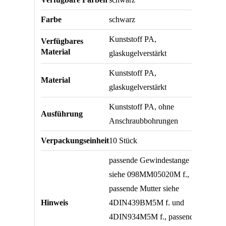
Farbe
schwarz
Kunststoff PA,
Verfügbares
Material
glaskugelverstärkt
Kunststoff PA,
Material
glaskugelverstärkt
Kunststoff PA, ohne
Ausführung
Anschraubbohrungen
Verpackungseinheit
10 Stück
passende Gewindestange
siehe 098MM05020M f.,
passende Mutter siehe
Hinweis
4DIN439BM5M f. und
4DIN934M5M f., passende