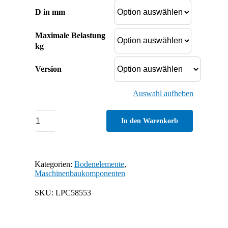
D in mm
Maximale Belastung
kg
Version
Auswahl aufheben
Teller
In den Warenkorb
PA
für
Gelenkstellfüße,
Kategorien:
Bodenelemente
,
Maschinenbaukomponenten
Kugel
10
SKU:
LPC58553
Menge