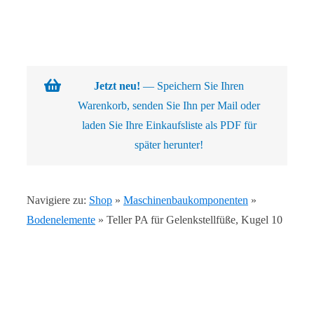
Navigation
Warenkorb
Über uns
Jetzt neu!
— Speichern Sie Ihren
Warenkorb, senden Sie Ihn per Mail oder
Produkte
laden Sie Ihre Einkaufsliste als PDF für
später herunter!
Kundenlösungen
Navigiere zu:
Shop
»
Maschinenbaukomponenten
»
Kontakt
Bodenelemente
»
Teller PA für Gelenkstellfüße, Kugel 10
Shop
Abb.