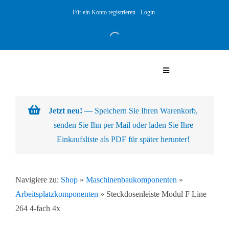
Skip
Für ein Konto registrieren
Login
to
content
Toggle
Navigation
Warenkorb
Jetzt neu!
— Speichern Sie Ihren Warenkorb,
senden Sie Ihn per Mail oder laden Sie Ihre
Über uns
Einkaufsliste als PDF für später herunter!
Produkte
Navigiere zu:
Shop
»
Maschinenbaukomponenten
»
Arbeitsplatzkomponenten
»
Steckdosenleiste Modul F Line
Kundenlösungen
264 4-fach 4x