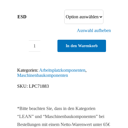
ESD
Auswahl aufheben
In den Warenkorb
Steckdosenleiste
Modul
F
Kategorien:
Arbeitsplatzkomponenten
,
Line
Maschinenbaukomponenten
264
SKU:
LPC71883
4-
fach
4x
*Bitte beachten Sie, dass in den Kategorien
Menge
“LEAN” und “Maschinenbaukomponenten” bei
Bestellungen mit einem Netto-Warenwert unter 65€