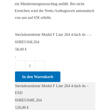
ein Mindermengenzuschlag anfällt. Bei nicht-
Erreichen wird der Netto-Auftragswert automatisch
von uns auf 65€ erhöht.
Steckdosenleiste Modul F Line 264 4-fach 4x – –
6SBEU04I.264
58,00
€
-
Steckdosenleiste
Modul
In den Warenkorb
F
Steckdosenleiste Modul F Line 264 4-fach 4x –
Line
ESD
264
6SBEU04IE.264
4-
126,00
€