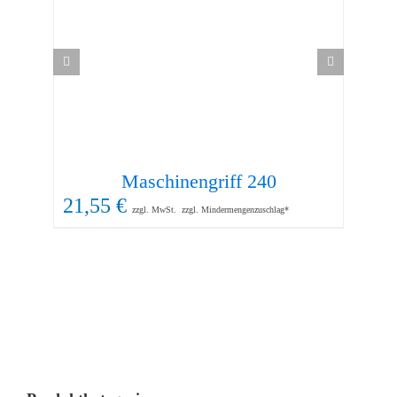
Maschinengriff 240
21,55
€
114
zzgl. MwSt.
zzgl. Mindermengenzuschlag*