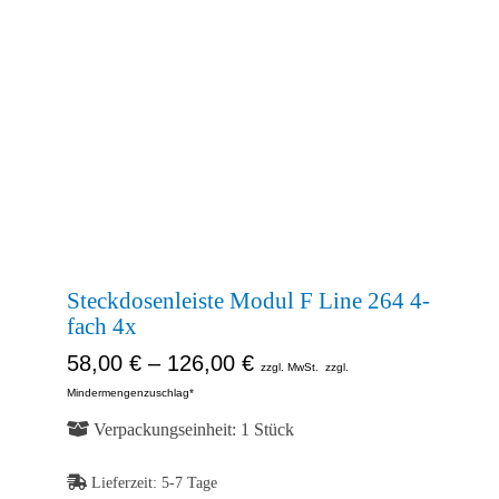
Kontakt
Shop
Abb.
Ähnlich
Abb.
Ähnlich
Abb.
Ähnlich
Steckdosenleiste Modul F Line 264 4-
fach 4x
58,00
€
–
126,00
€
zzgl. MwSt.
zzgl.
Mindermengenzuschlag*
Verpackungseinheit: 1 Stück
Lieferzeit:
5-7 Tage