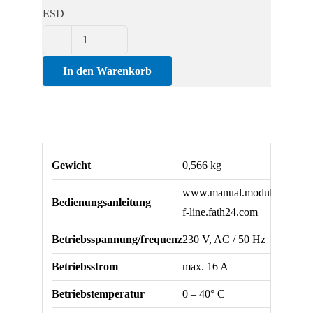
fach
ESD
4x
Menge
Steckdosenleiste
Modul
In den Warenkorb
F
Line
264
4-
Gewicht
0,566 kg
fach
4x
www.manual.modul-
Bedienungsanleitung
Menge
f-line.fath24.com
Betriebsspannung/frequenz
230 V, AC / 50 Hz
Betriebsstrom
max. 16 A
Betriebstemperatur
0 – 40° C