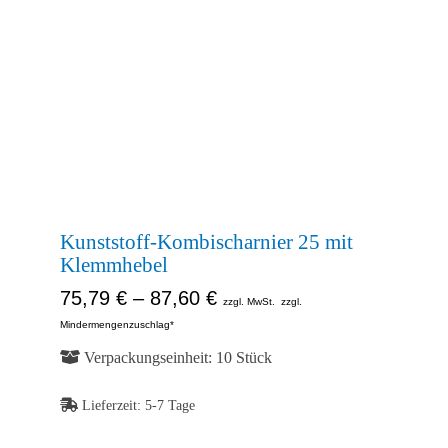
Kontakt
Shop
Abb. Ähnlich
Abb. Ähnlich
Abb. Ähnlich
Kunststoff-Kombischarnier 25 mit
Klemmhebel
75,79
€
–
87,60
€
zzgl. MwSt.
zzgl.
Mindermengenzuschlag*
Verpackungseinheit: 10 Stück
Lieferzeit:
5-7 Tage