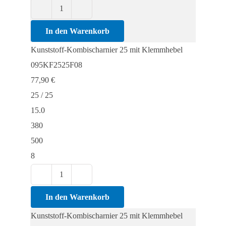
Kunststoff-
Kombischarnier
In den Warenkorb
25
Kunststoff-Kombischarnier 25 mit Klemmhebel
mit
095KF2525F08
Klemmhebel
77,90
€
Menge
25 / 25
15.0
380
500
8
Kunststoff-
Kombischarnier
In den Warenkorb
25
Kunststoff-Kombischarnier 25 mit Klemmhebel
mit