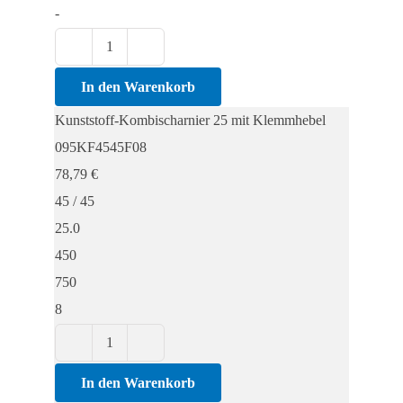
-
Kunststoff-
Kombischarnier
In den Warenkorb
25
Kunststoff-Kombischarnier 25 mit Klemmhebel
mit
095KF4545F08
Klemmhebel
78,79
€
Menge
45 / 45
25.0
450
750
8
Kunststoff-
Kombischarnier
In den Warenkorb