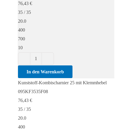
76,43
€
Menge
35 / 35
20.0
400
700
10
Kunststoff-
Kombischarnier
In den Warenkorb
25
Kunststoff-Kombischarnier 25 mit Klemmhebel
mit
095KF3535F08
Klemmhebel
76,43
€
Menge
35 / 35
20.0
400