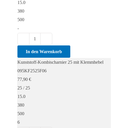
15.0
380
500
-
Kunststoff-
Kombischarnier
In den Warenkorb
25
Kunststoff-Kombischarnier 25 mit Klemmhebel
mit
095KF2525F06
Klemmhebel
77,90
€
Menge
25 / 25
15.0
380
500
6