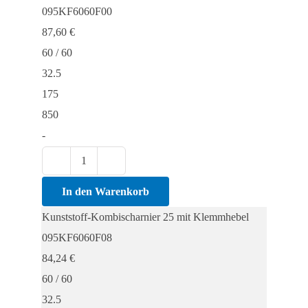
mit
095KF6060F00
Klemmhebel
87,60
€
Menge
60 / 60
32.5
175
850
-
Kunststoff-
Kombischarnier
In den Warenkorb
25
Kunststoff-Kombischarnier 25 mit Klemmhebel
mit
095KF6060F08
Klemmhebel
84,24
€
Menge
60 / 60
32.5