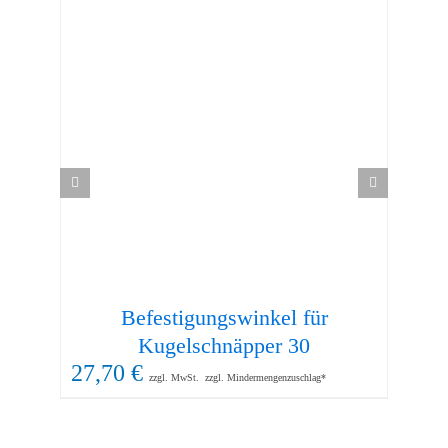
Befestigungswinkel für
95
Kugelschnäpper 30
27,70
€
zzgl. MwSt.
zzgl. Mindermengenzuschlag*