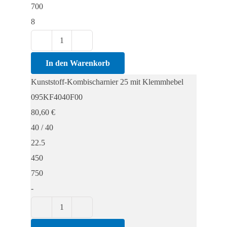
700
8
Kunststoff-
Kombischarnier
In den Warenkorb
25
Kunststoff-Kombischarnier 25 mit Klemmhebel
mit
095KF4040F00
Klemmhebel
80,60
€
Menge
40 / 40
22.5
450
750
-
Kunststoff-