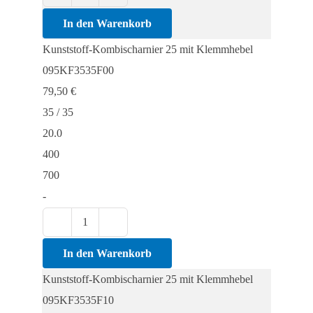
Kunststoff-
Kombischarnier
In den Warenkorb
25
Kunststoff-Kombischarnier 25 mit Klemmhebel
mit
095KF3535F00
Klemmhebel
79,50
€
Menge
35 / 35
20.0
400
700
-
Kunststoff-
Kombischarnier
In den Warenkorb
25
Kunststoff-Kombischarnier 25 mit Klemmhebel
mit
095KF3535F10
Klemmhebel