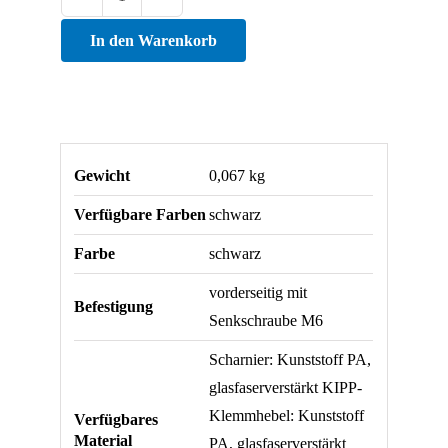
Kunststoff-
Kombischarnier
In den Warenkorb
25
mit
Klemmhebel
Menge
Gewicht
0,067 kg
Verfügbare Farben
schwarz
Farbe
schwarz
vorderseitig mit
Befestigung
Senkschraube M6
Scharnier: Kunststoff PA,
glasfaserverstärkt KIPP-
Klemmhebel: Kunststoff
Verfügbares
Material
PA, glasfaserverstärkt