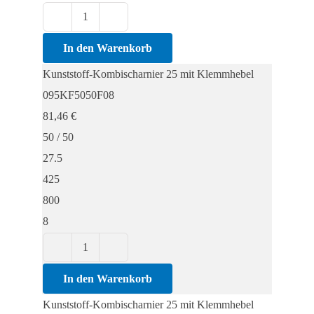
Kunststoff-
Kombischarnier
In den Warenkorb
25
Kunststoff-Kombischarnier 25 mit Klemmhebel
mit
095KF5050F08
Klemmhebel
81,46
€
Menge
50 / 50
27.5
425
800
8
Kunststoff-
Kombischarnier
In den Warenkorb
25
Kunststoff-Kombischarnier 25 mit Klemmhebel