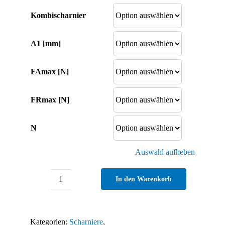
Kombischarnier
A1 [mm]
FAmax [N]
FRmax [N]
N
Auswahl aufheben
In den Warenkorb
Kunststoff-
Kombischarnier
25
Kategorien:
Scharniere
,