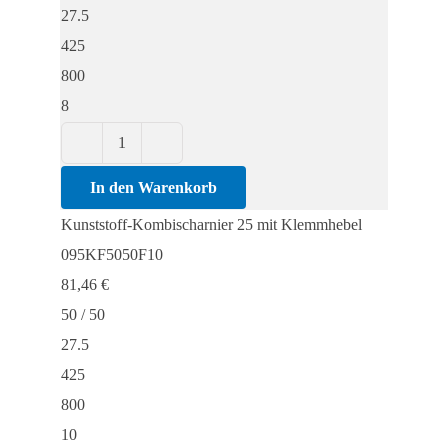
27.5
425
800
8
Kunststoff-
Kombischarnier
In den Warenkorb
25
Kunststoff-Kombischarnier 25 mit Klemmhebel
mit
095KF5050F10
Klemmhebel
81,46
€
Menge
50 / 50
27.5
425
800
10