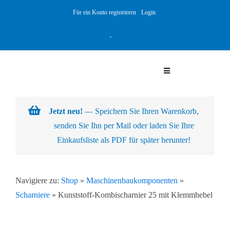
Skip
Für ein Konto registrieren
Login
to
content
Toggle
Navigation
Warenkorb
Jetzt neu!
— Speichern Sie Ihren Warenkorb,
senden Sie Ihn per Mail oder laden Sie Ihre
Über uns
Einkaufsliste als PDF für später herunter!
Produkte
Navigiere zu:
Shop
»
Maschinenbaukomponenten
»
Scharniere
»
Kunststoff-Kombischarnier 25 mit Klemmhebel
Kundenlösungen