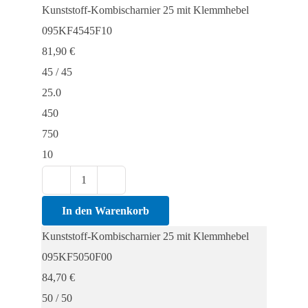
25
Kunststoff-Kombischarnier 25 mit Klemmhebel
mit
095KF4545F10
Klemmhebel
81,90
€
Menge
45 / 45
25.0
450
750
10
Kunststoff-
Kombischarnier
In den Warenkorb
25
Kunststoff-Kombischarnier 25 mit Klemmhebel
mit
095KF5050F00
Klemmhebel
84,70
€
Menge
50 / 50