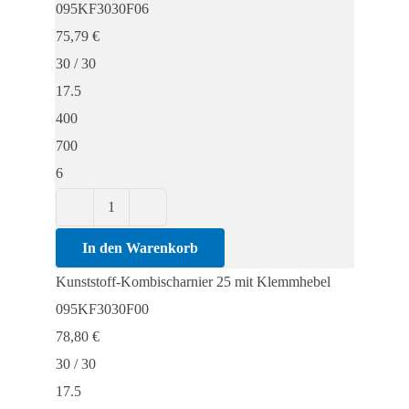
095KF3030F06
Klemmhebel
75,79
€
Menge
30 / 30
17.5
400
700
6
Kunststoff-
Kombischarnier
In den Warenkorb
25
Kunststoff-Kombischarnier 25 mit Klemmhebel
mit
095KF3030F00
Klemmhebel
78,80
€
Menge
30 / 30
17.5