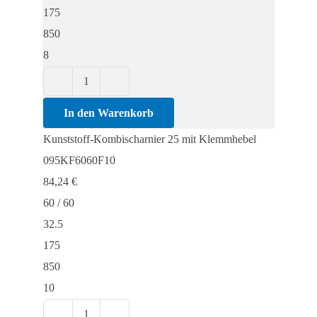
175
850
8
Kunststoff-
Kombischarnier
In den Warenkorb
25
Kunststoff-Kombischarnier 25 mit Klemmhebel
mit
095KF6060F10
Klemmhebel
84,24
€
Menge
60 / 60
32.5
175
850
10