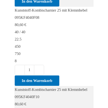
Kombischarnier
In den Warenkorb
25
Kunststoff-Kombischarnier 25 mit Klemmhebel
mit
095KF4040F08
Klemmhebel
80,60
€
Menge
40 / 40
22.5
450
750
8
Kunststoff-
Kombischarnier
In den Warenkorb
25
Kunststoff-Kombischarnier 25 mit Klemmhebel
mit
095KF4040F10
Klemmhebel
80,60
€
Menge