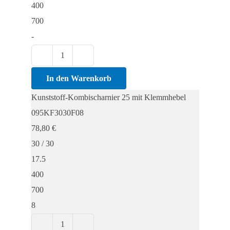
400
700
-
Kunststoff-
Kombischarnier
In den Warenkorb
25
Kunststoff-Kombischarnier 25 mit Klemmhebel
mit
095KF3030F08
Klemmhebel
78,80
€
Menge
30 / 30
17.5
400
700
8