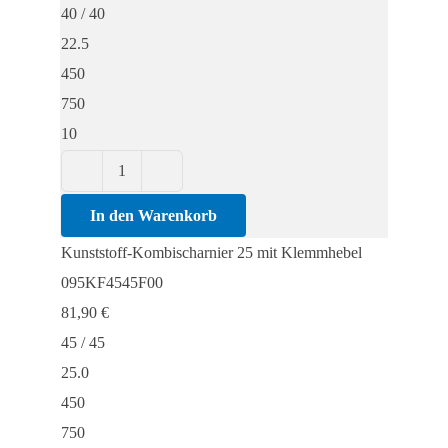
40 / 40
22.5
450
750
10
Kunststoff-
Kombischarnier
In den Warenkorb
25
Kunststoff-Kombischarnier 25 mit Klemmhebel
mit
095KF4545F00
Klemmhebel
81,90
€
Menge
45 / 45
25.0
450
750