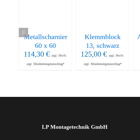
Metallscharnier
Klemmblock
60 x 60
13, schwarz
114,30
€
125,00
€
zzgl. MwSt.
zzgl. MwSt.
zzgl. Mindermengenzuschlag*
zzgl. Mindermengenzuschlag*
LP Montagetechnik GmbH