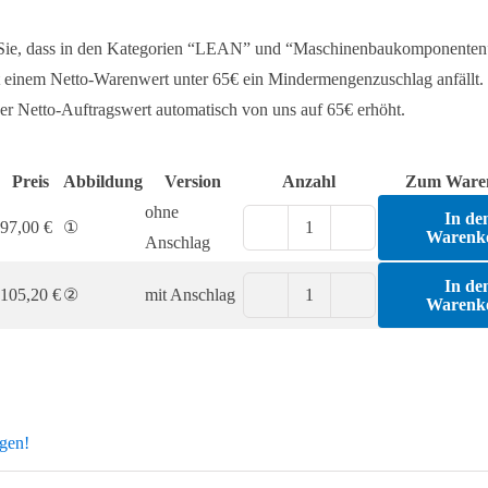
 Sie, dass in den Kategorien “LEAN” und “Maschinenbaukomponenten
 einem Netto-Warenwert unter 65€ ein Mindermengenzuschlag anfällt. 
er Netto-Auftragswert automatisch von uns auf 65€ erhöht.
Preis
Abbildung
Version
Anzahl
Zum Ware
ohne
In de
97,00
€
①
Warenk
Einhängehalter
Anschlag
XST
In de
105,20
€
②
mit Anschlag
D28
Warenk
Einhängehalter
Menge
XST
D28
Menge
agen!