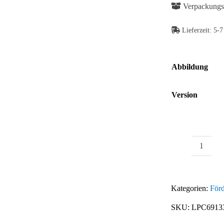
Verpackungse
Lieferzeit:
5-7
Abbildung
Version
Einhän
XST
D28
Kategorien:
Förd
Menge
SKU:
LPC6913