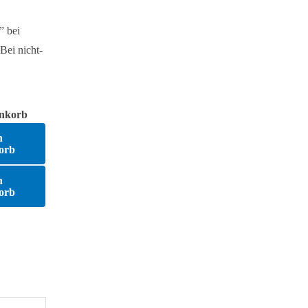
” bei
Bei nicht-
nkorb
n
orb
n
orb