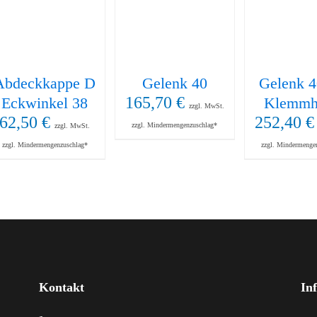
Abdeckkappe D
Gelenk 40
Gelenk 4
165,70
€
Eckwinkel 38
Klemmh
zzgl. MwSt.
62,50
€
252,40
€
zzgl. Mindermengenzuschlag*
zzgl. MwSt.
zzgl. Mindermengenzuschlag*
zzgl. Mindermenge
Kontakt
In