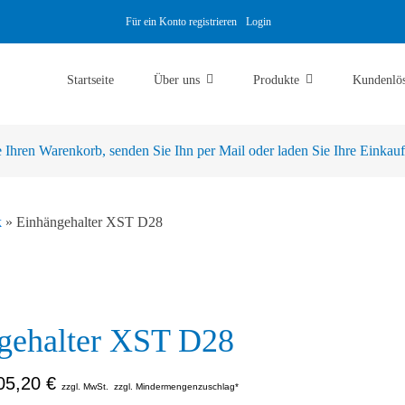
Für ein Konto registrieren
Login
Startseite
Über uns
Produkte
Kundenlö
Ihren Warenkorb, senden Sie Ihn per Mail oder laden Sie Ihre Einkaufsl
k
»
Einhängehalter XST D28
gehalter XST D28
05,20
€
zzgl. MwSt.
zzgl. Mindermengenzuschlag*