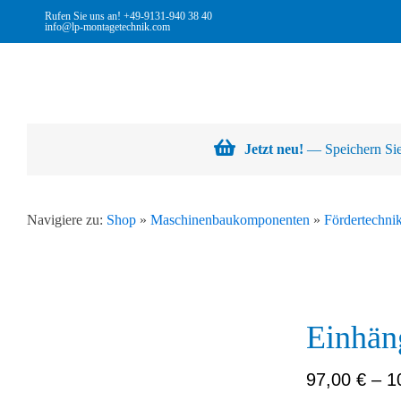
Skip
Rufen Sie uns an!
+49-9131-940 38 40
info@lp-montagetechnik.com
to
content
Jetzt neu!
— Speichern Sie 
Navigiere zu:
Shop
»
Maschinenbaukomponenten
»
Fördertechni
Abb. Ähnlich
Einhän
Abb. Ähnlich
Abb. Ähnlich
97,00
€
–
1