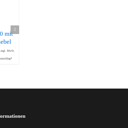
0 mit
Rolle Ø 29
Abstandshalter
43,80
€
ebel
für
zzgl. MwSt.
Kugelschnäpper
zzgl. Mindermengenzuschlag*
zzgl. MwSt.
30
nzuschlag*
5,30
€
zzgl. MwSt.
zzgl.
Mindermengenzuschlag*
formationen