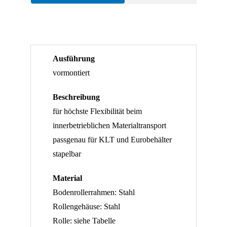
KLT
Stück
600
Menge
x
400,
Ausführung
mit
vormontiert
2
Lenk-
Beschreibung
und
für höchste Flexibilität beim
2
innerbetrieblichen Materialtransport
Bockrollen
passgenau für KLT und Eurobehälter
-
stapelbar
1
Stück
Material
Menge
Bodenrollerrahmen: Stahl
Rollengehäuse: Stahl
Rolle: siehe Tabelle