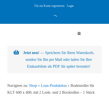
Skip
Für ein Konto registrieren
Login
to
content
Toggle
Navigation
Warenkorb
Jetzt neu!
— Speichern Sie Ihren Warenkorb,
senden Sie Ihn per Mail oder laden Sie Ihre
Über uns
Einkaufsliste als PDF für später herunter!
Produkte
Navigiere zu:
Shop
»
Lean Produktion
»
Bodenroller für
KLT 600 x 400, mit 2 Lenk- und 2 Bockrollen – 1 Stück
Kundenlösungen