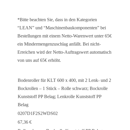
mit
2
Lenk-
*Bitte beachten Sie, dass in den Kategorien
und
“LEAN” und “Maschinenbaukomponenten” bei
2
Bestellungen mit einem Netto-Warenwert unter 65€
Bockrollen
ein Mindermengenzuschlag anfällt. Bei nicht-
-
Erreichen wird der Netto-Auftragswert automatisch
1
von uns auf 65€ erhöht.
Stück
Menge
Bodenroller für KLT 600 x 400, mit 2 Lenk- und 2
Bockrollen – 1 Stück – Rolle schwarz; Bockrolle
Kunststoff PP Belag; Lenkrolle Kunststoff PP
Belag
0207D1F2S2WDS02
67,36
€