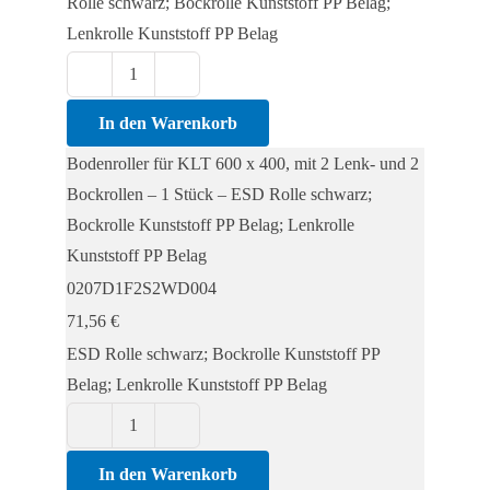
Rolle schwarz; Bockrolle Kunststoff PP Belag;
Lenkrolle Kunststoff PP Belag
Bodenroller
für
In den Warenkorb
KLT
Bodenroller für KLT 600 x 400, mit 2 Lenk- und 2
600
Bockrollen – 1 Stück – ESD Rolle schwarz;
x
Bockrolle Kunststoff PP Belag; Lenkrolle
400,
Kunststoff PP Belag
mit
0207D1F2S2WD004
2
71,56
€
Lenk-
ESD Rolle schwarz; Bockrolle Kunststoff PP
und
Belag; Lenkrolle Kunststoff PP Belag
2
Bockrollen
Bodenroller
-
für
In den Warenkorb
1