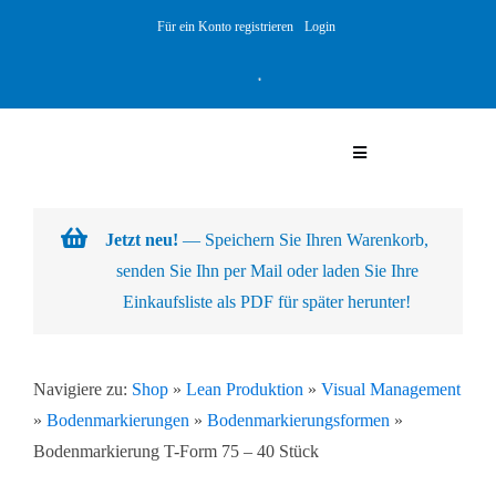
Skip
Für ein Konto registrieren
Login
to
content
Toggle
Navigation
Warenkorb
Jetzt neu!
— Speichern Sie Ihren Warenkorb,
senden Sie Ihn per Mail oder laden Sie Ihre
Über uns
Einkaufsliste als PDF für später herunter!
Produkte
Navigiere zu:
Shop
»
Lean Produktion
»
Visual Management
»
Bodenmarkierungen
»
Bodenmarkierungsformen
»
Kundenlösungen
Bodenmarkierung T-Form 75 – 40 Stück