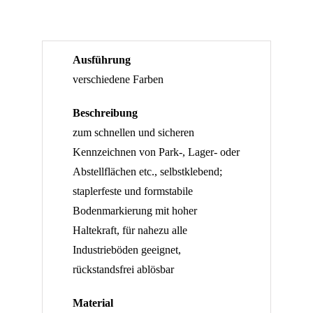
75
-
40
Ausführung
Stück
verschiedene Farben
Menge
Beschreibung
zum schnellen und sicheren
Kennzeichnen von Park-, Lager- oder
Abstellflächen etc., selbstklebend;
staplerfeste und formstabile
Bodenmarkierung mit hoher
Haltekraft, für nahezu alle
Industrieböden geeignet,
rückstandsfrei ablösbar
Material