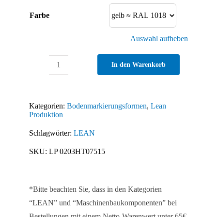
Farbe
Auswahl aufheben
In den Warenkorb
Bodenmarkierung
T-
Form
Kategorien:
Bodenmarkierungsformen
,
Lean
75
Produktion
-
Schlagwörter:
LEAN
40
SKU:
LP 0203HT07515
Stück
Menge
*Bitte beachten Sie, dass in den Kategorien
“LEAN” und “Maschinenbaukomponenten” bei
Bestellungen mit einem Netto-Warenwert unter 65€