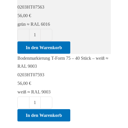
-
0203HT07563
40
56,00
€
Stück
grün ≈ RAL 6016
Menge
Bodenmarkierung
T-
In den Warenkorb
Form
Bodenmarkierung T-Form 75 – 40 Stück – weiß ≈
75
RAL 9003
-
0203HT07593
40
56,00
€
Stück
weiß ≈ RAL 9003
Menge
Bodenmarkierung
T-
In den Warenkorb
Form