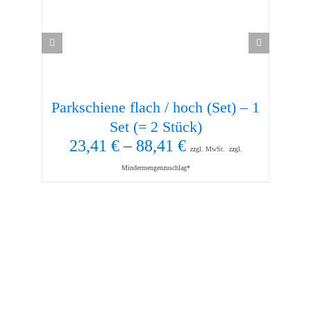
Parkschiene flach / hoch (Set) – 1
Kun
Set (= 2 Stück)
23,41
€
–
88,41
€
1,
zzgl. MwSt.
zzgl.
Mindermengenzuschlag*