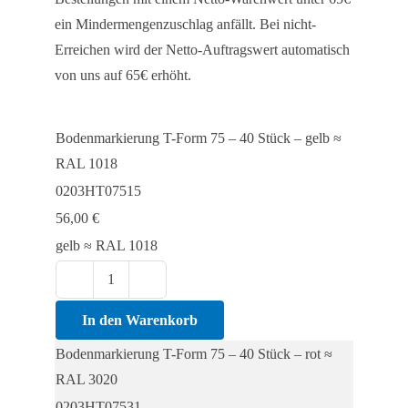
ein Mindermengenzuschlag anfällt. Bei nicht-
Erreichen wird der Netto-Auftragswert automatisch
von uns auf 65€ erhöht.
Bodenmarkierung T-Form 75 – 40 Stück – gelb ≈
RAL 1018
0203HT07515
56,00
€
gelb ≈ RAL 1018
Bodenmarkierung
T-
In den Warenkorb
Form
Bodenmarkierung T-Form 75 – 40 Stück – rot ≈
75
RAL 3020
-
0203HT07531