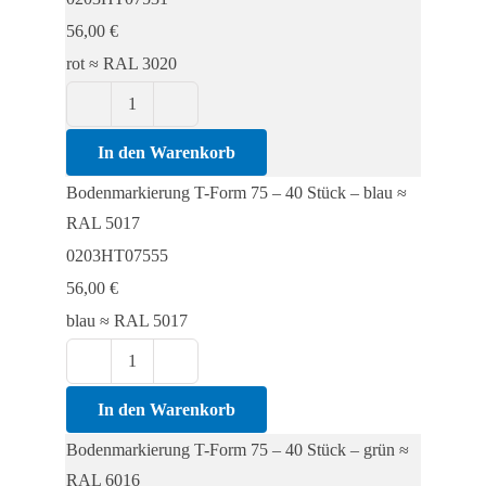
40
56,00
€
Stück
rot ≈ RAL 3020
Menge
Bodenmarkierung
T-
In den Warenkorb
Form
Bodenmarkierung T-Form 75 – 40 Stück – blau ≈
75
RAL 5017
-
0203HT07555
40
56,00
€
Stück
blau ≈ RAL 5017
Menge
Bodenmarkierung
T-
In den Warenkorb
Form
Bodenmarkierung T-Form 75 – 40 Stück – grün ≈
75
RAL 6016