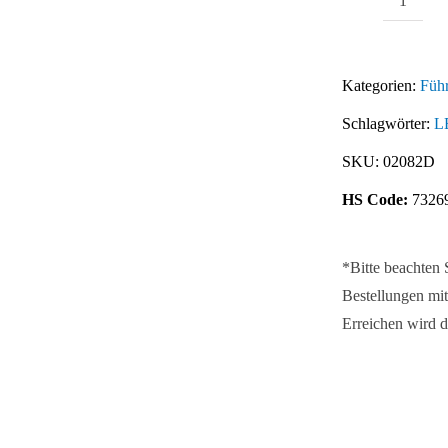
Verbin
für
Führun
Kategorien:
Füh
FIFO
Schlagwörter:
L
(Set)
Menge
SKU:
02082D
HS Code:
7326
*Bitte beachten
Bestellungen mit
Erreichen wird d