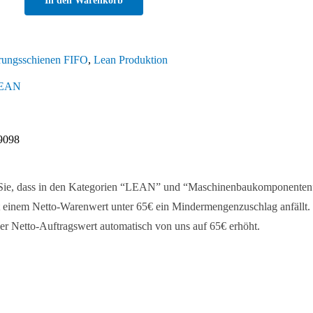
In den Warenkorb
dungsblech
gsschiene
rungsschienen FIFO
,
Lean Produktion
EAN
9098
 Sie, dass in den Kategorien “LEAN” und “Maschinenbaukomponenten
 einem Netto-Warenwert unter 65€ ein Mindermengenzuschlag anfällt. 
er Netto-Auftragswert automatisch von uns auf 65€ erhöht.