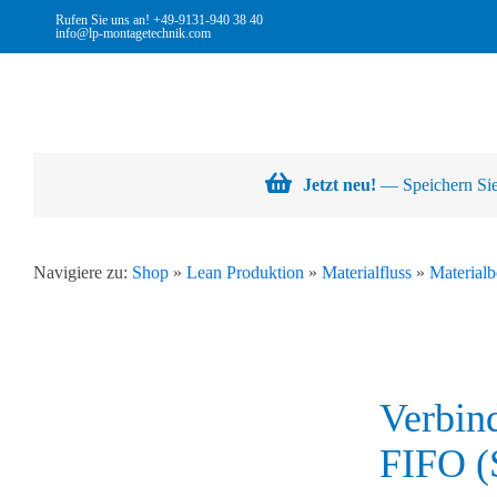
Skip
Rufen Sie uns an!
+49-9131-940 38 40
info@lp-montagetechnik.com
to
content
Jetzt neu!
— Speichern Sie 
Navigiere zu:
Shop
»
Lean Produktion
»
Materialfluss
»
Materialb
Verbin
FIFO (