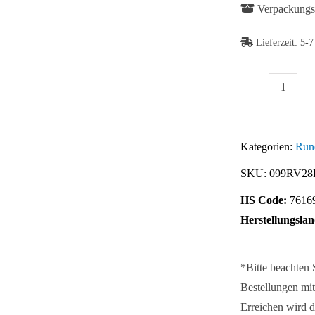
Verpackungse
Lieferzeit:
5-7
Außenl
Abb. Ähnlich
Kugelv
D28
Kategorien:
Run
(Set)
SKU:
099RV28
Menge
HS Code:
7616
Herstellungslan
*Bitte beachten
Bestellungen mit
Erreichen wird d
Abb. Ähnlich