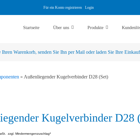
Für ein Konto registrieren
Login
Startseite
Über uns
Produkte
Kundenlö
Ihren Warenkorb, senden Sie Ihn per Mail oder laden Sie Ihre Einkaufsl
ponenten
»
Außenliegender Kugelverbinder D28 (Set)
iegender Kugelverbinder D28 (
wSt.
zzgl. Mindermengenzuschlag*