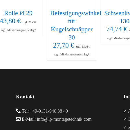
Rolle Ø 29
Befestigungswinkel
Schwenkw
43,80
€
für
130
zzgl. MwSt.
74,74
€
Kugelschnäpper
zzgl. Mindermengenzuschlag*
30
zzgl. Mindermenge
27,70
€
zzgl. MwSt.
zzgl. Mindermengenzuschlag*
Kontakt
In
Tel:
+49-9131-940 38 40
✓ A
E-Mail:
info@lp-montagetechnik.com
✓ L
✓ Z