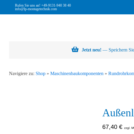
Skip
Rufen Sie uns an!
+49-9131-940 38 40
info@lp-montagetechnik.com
to
content
Jetzt neu!
— Speichern Sie 
Navigiere zu:
Shop
»
Maschinenbaukomponenten
»
Rundrohrkom
Außenl
67,40
€
zzgl. M