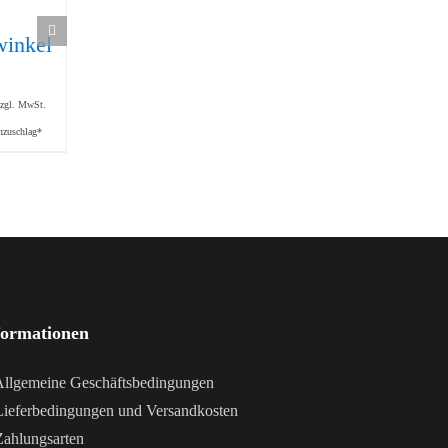
inkel
Abdeckkappe D
Gelenk 38 x 76
Eckwinkel 38
mit
62,50
€
Klemmhebel
zzgl. MwSt.
zzgl. MwSt.
465,80
€
nzuschlag*
zzgl. Mindermengenzuschlag*
zzgl. MwSt.
zzgl. Mindermengenzuschlag*
formationen
llgemeine Geschäftsbedingungen
ieferbedingungen und Versandkosten
ahlungsarten