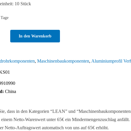
inheit: 10 Stück
 Tage
In den Warenkorb
iegender
erbinder
drohrkomponenten
,
Maschinenbaukomponenten
,
Aluminiumprofil Ver
KS01
9910990
d:
China
 Sie, dass in den Kategorien “LEAN” und “Maschinenbaukomponenten
 einem Netto-Warenwert unter 65€ ein Mindermengenzuschlag anfällt. 
er Netto-Auftragswert automatisch von uns auf 65€ erhöht.