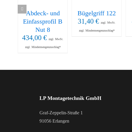
Abdeck- und
Bügelgriff 122
31,40
€
Einfassprofil B
zzgl. MwSt.
Nut 8
zzgl. Mindermengenzuschlag*
434,00
€
zzgl. MwSt.
zzgl. Mindermengenzuschlag*
LP Montagetechnik GmbH
Graf-Zeppelin-Straße 1
91056 Erlangen