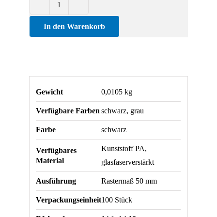
Abdeckkappe
für
In den Warenkorb
Rastermaß
50
mm
D1
Gewicht
0,0105 kg
Menge
Verfügbare Farben
schwarz, grau
Farbe
schwarz
Kunststoff PA,
Verfügbares
Material
glasfaserverstärkt
Ausführung
Rastermaß 50 mm
Verpackungseinheit
100 Stück