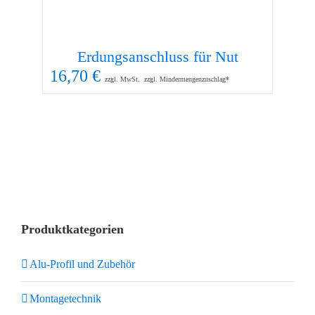
Erdungsanschluss für Nut
16,70
€
12
zzgl. MwSt.
zzgl. Mindermengenzuschlag*
Produktkategorien
Alu-Profil und Zubehör
Montagetechnik