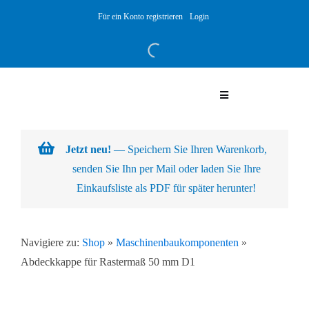
Skip
Für ein Konto registrieren
Login
to
content
Toggle
Navigation
Warenkorb
Jetzt neu!
— Speichern Sie Ihren Warenkorb,
senden Sie Ihn per Mail oder laden Sie Ihre
Über uns
Einkaufsliste als PDF für später herunter!
Produkte
Navigiere zu:
Shop
»
Maschinenbaukomponenten
»
Abdeckkappe für Rastermaß 50 mm D1
Kundenlösungen