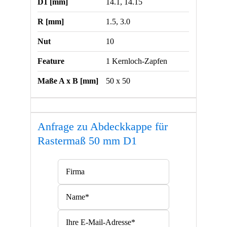
D1 [mm]
14.1, 14.15
R [mm]
1.5, 3.0
Nut
10
Feature
1 Kernloch-Zapfen
Maße A x B [mm]
50 x 50
Anfrage zu Abdeckkappe für
Rastermaß 50 mm D1
Bitte lasse dieses Feld leer.
Bitte lasse dieses Feld leer.