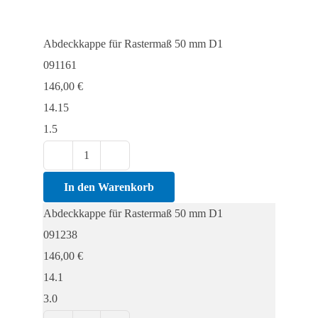
Abdeckkappe für Rastermaß 50 mm D1
091161
146,00
€
14.15
1.5
Abdeckkappe
für
In den Warenkorb
Rastermaß
Abdeckkappe für Rastermaß 50 mm D1
50
091238
mm
146,00
€
D1
14.1
Menge
3.0