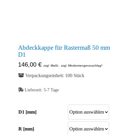
Kontakt
Abb. Ähnlich
Shop
Abb. Ähnlich
Abb. Ähnlich
Abdeckkappe für Rastermaß 50 mm
D1
146,00
€
zzgl. MwSt.
zzgl. Mindermengenzuschlag*
Verpackungseinheit: 100 Stück
Lieferzeit:
5-7 Tage
D1 [mm]
R [mm]