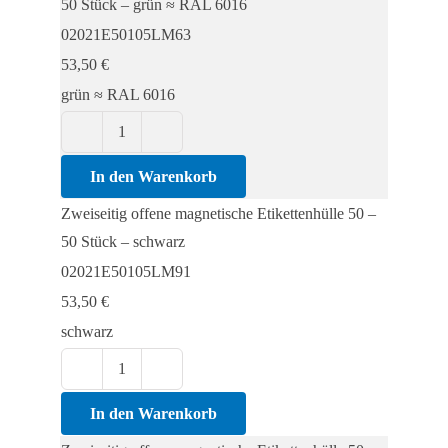
50 Stück – grün ≈ RAL 6016
50
02021E50105LM63
-
53,50
€
50
grün ≈ RAL 6016
Stück
Menge
Zweiseitig
offene
In den Warenkorb
magnetische
Zweiseitig offene magnetische Etikettenhülle 50 –
Etikettenhülle
50 Stück – schwarz
50
02021E50105LM91
-
53,50
€
50
schwarz
Stück
Menge
Zweiseitig
offene
In den Warenkorb
magnetische