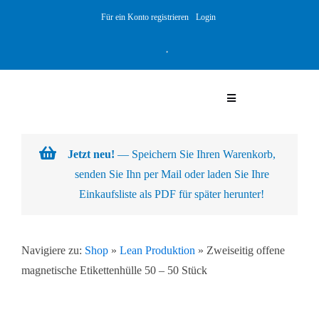
Skip
Für ein Konto registrieren
Login
to
content
Toggle
Navigation
Warenkorb
Jetzt neu!
— Speichern Sie Ihren Warenkorb,
senden Sie Ihn per Mail oder laden Sie Ihre
Über uns
Einkaufsliste als PDF für später herunter!
Produkte
Navigiere zu:
Shop
»
Lean Produktion
»
Zweiseitig offene
magnetische Etikettenhülle 50 – 50 Stück
Kundenlösungen