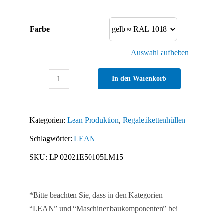
Farbe
Auswahl aufheben
In den Warenkorb
Zweiseitig
offene
magnetische
Kategorien:
Lean Produktion
,
Regaletikettenhüllen
Etikettenhülle
Schlagwörter:
LEAN
50
-
SKU:
LP 02021E50105LM15
50
Stück
Menge
*Bitte beachten Sie, dass in den Kategorien
“LEAN” und “Maschinenbaukomponenten” bei