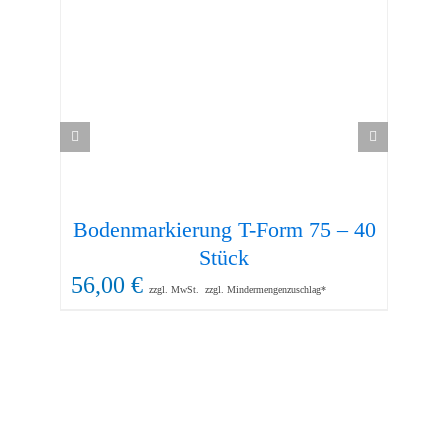
Bodenmarkierung T-Form 75 – 40
Se
Stück
56,00
€
35
zzgl. MwSt.
zzgl. Mindermengenzuschlag*