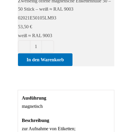
Zweiseitig offene magnetische Etikettenhülle 50 –
Etikettenhülle
50 Stück – weiß ≈ RAL 9003
50
02021E50105LM93
-
53,50
€
50
weiß ≈ RAL 9003
Stück
Menge
Zweiseitig
offene
In den Warenkorb
magnetische
Etikettenhülle
50
-
Ausführung
50
magnetisch
Stück
Menge
Beschreibung
zur Aufnahme von Etiketten;