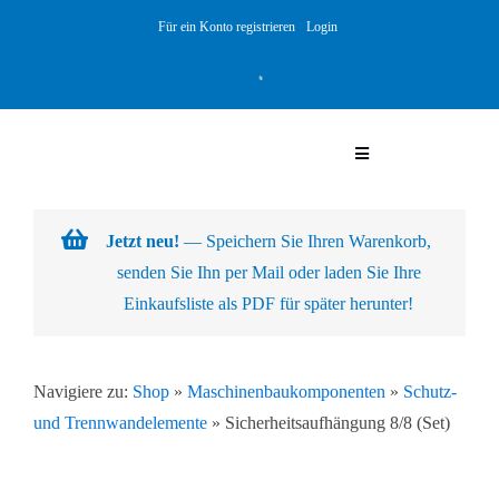
Skip
Für ein Konto registrieren
Login
to
content
Toggle
Navigation
Warenkorb
Jetzt neu!
— Speichern Sie Ihren Warenkorb,
senden Sie Ihn per Mail oder laden Sie Ihre
Über uns
Einkaufsliste als PDF für später herunter!
Produkte
Navigiere zu:
Shop
»
Maschinenbaukomponenten
»
Schutz-
und Trennwandelemente
»
Sicherheitsaufhängung 8/8 (Set)
Kundenlösungen