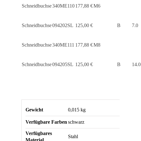
Schneidbuchse
340ME110
177,88
€
M6
Schneidbuchse
094202SL
125,00
€
B
7.0
Schneidbuchse
340ME111
177,88
€
M8
Schneidbuchse
094205SL
125,00
€
B
14.0
Gewicht
0,015 kg
Verfügbare Farben
schwarz
Verfügbares
Stahl
Material