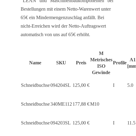
“LEAN” und “Maschinenbaukomponenten” bei
Bestellungen mit einem Netto-Warenwert unter
65€ ein Mindermengenzuschlag anfällt. Bei
nicht-Erreichen wird der Netto-Auftragswert
automatisch von uns auf 65€ erhöht.
M
Metrisches
A1
Name
SKU
Preis
Profile
ISO
[mm
Gewinde
Schneidbuchse
094204SL
125,00
€
I
5.0
Schneidbuchse
340ME112
177,88
€
M10
Schneidbuchse
094203SL
125,00
€
I
11.5