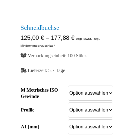
Abb. Ähnlich
Abb. Ähnlich
Schneidbuchse
125,00
€
–
177,88
€
zzgl. MwSt.
zzgl.
Mindermengenzuschlag*
Verpackungseinheit: 100 Stück
Lieferzeit:
5-7 Tage
M Metrisches ISO
Gewinde
Profile
A1 [mm]