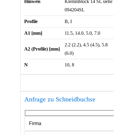
Hinweis
Klemmblock 14 SL siehe
094204SL
Profile
B, I
A1 [mm]
11.5, 14.0, 5.0, 7.0
2.2 (2.2), 4.5 (4.5), 5.8
A2 (Profile) [mm]
(6.0)
N
10, 8
Anfrage zu Schneidbuchse