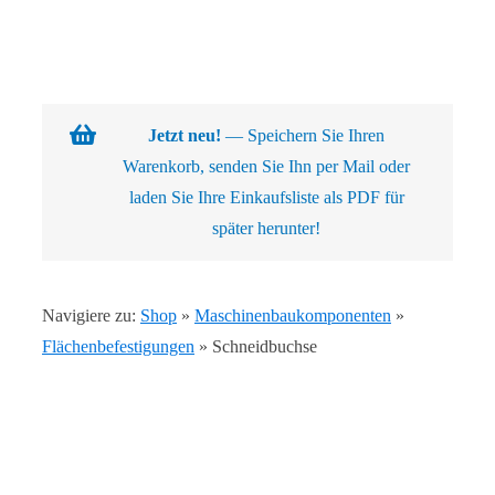
Navigation
Warenkorb
Über uns
Jetzt neu!
— Speichern Sie Ihren
Warenkorb, senden Sie Ihn per Mail oder
Produkte
laden Sie Ihre Einkaufsliste als PDF für
später herunter!
Kundenlösungen
Navigiere zu:
Shop
»
Maschinenbaukomponenten
»
Kontakt
Flächenbefestigungen
»
Schneidbuchse
Shop
Abb. Ähnlich