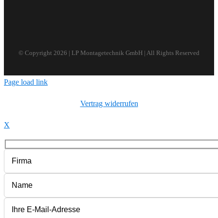
© Copyright
2026 | LP Montagetechnik GmbH | All Rights Reserved
Page load link
Vertrag widerrufen
X
Bitte lasse dieses Feld leer.
Bitte lasse dieses Feld leer.