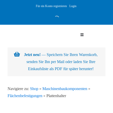
Skip
Für ein Konto registrieren
Login
to
content
Toggle
Navigation
Warenkorb
Jetzt neu!
— Speichern Sie Ihren Warenkorb,
senden Sie Ihn per Mail oder laden Sie Ihre
Über uns
Einkaufsliste als PDF für später herunter!
Produkte
Navigiere zu:
Shop
»
Maschinenbaukomponenten
»
Flächenbefestigungen
»
Plattenhalter
Kundenlösungen