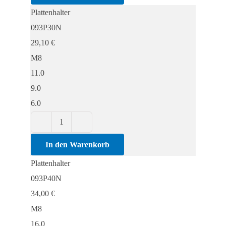
Plattenhalter
093P30N
29,10
€
M8
11.0
9.0
6.0
Plattenhalter
Menge
In den Warenkorb
Plattenhalter
093P40N
34,00
€
M8
16.0