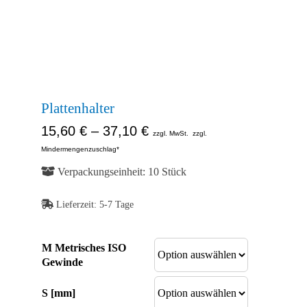
Kontakt
Abb. Ähnlich
Shop
Abb. Ähnlich
Abb. Ähnlich
Plattenhalter
15,60
€
–
37,10
€
zzgl. MwSt.
zzgl.
Mindermengenzuschlag*
Verpackungseinheit: 10 Stück
Lieferzeit:
5-7 Tage
M Metrisches ISO
Gewinde
S [mm]