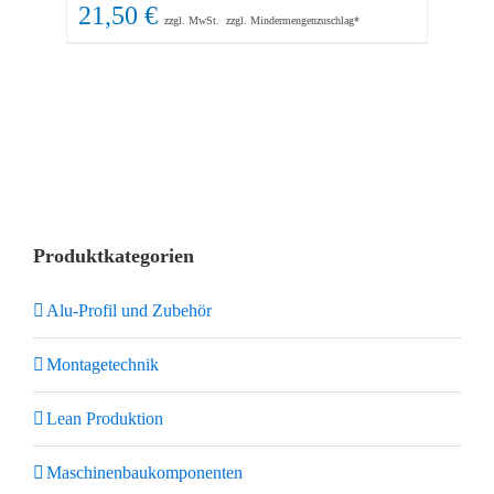
21,50
€
16
zzgl. MwSt.
zzgl. Mindermengenzuschlag*
Produktkategorien
Alu-Profil und Zubehör
Montagetechnik
Lean Produktion
Maschinenbaukomponenten