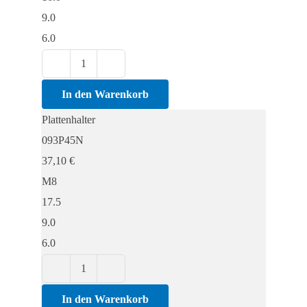
9.0
6.0
Plattenhalter
Menge
In den Warenkorb
Plattenhalter
093P45N
37,10
€
M8
17.5
9.0
6.0
Plattenhalter
Menge
In den Warenkorb