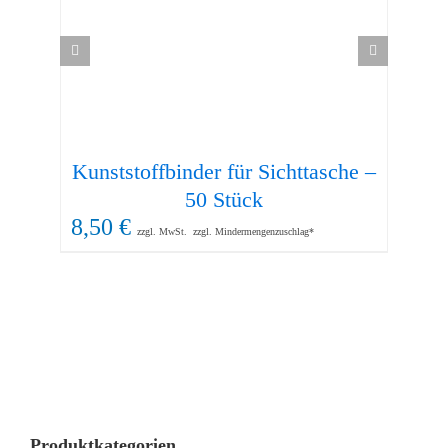
Kunststoffbinder für Sichttasche –
37
50 Stück
8,50
€
zzgl. MwSt.
zzgl. Mindermengenzuschlag*
Produktkategorien