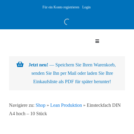
Skip
Für ein Konto registrieren
Login
to
content
Toggle
Navigation
Warenkorb
Jetzt neu!
— Speichern Sie Ihren Warenkorb,
senden Sie Ihn per Mail oder laden Sie Ihre
Über uns
Einkaufsliste als PDF für später herunter!
Produkte
Navigiere zu:
Shop
»
Lean Produktion
»
Einsteckfach DIN
A4 hoch – 10 Stück
Kundenlösungen