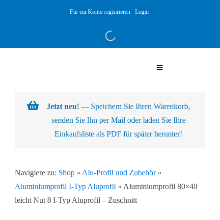
Skip
Für ein Konto registrieren
Login
to
content
Toggle
Navigation
Warenkorb
Jetzt neu!
— Speichern Sie Ihren Warenkorb,
senden Sie Ihn per Mail oder laden Sie Ihre
Über uns
Einkaufsliste als PDF für später herunter!
Produkte
Navigiere zu:
Shop
»
Alu-Profil und Zubehör
»
Aluminiumprofil I-Typ Aluprofil
»
Aluminiumprofil 80×40
Kundenlösungen
leicht Nut 8 I-Typ Aluprofil – Zuschnitt