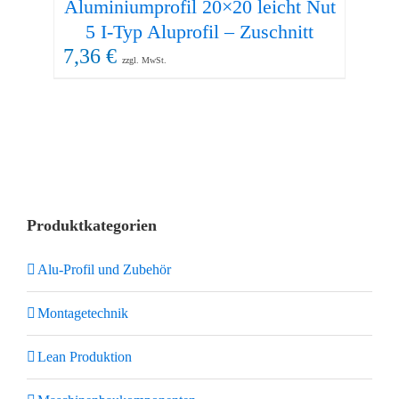
Aluminiumprofil 20×20 leicht Nut
Al
5 I-Typ Aluprofil – Zuschnitt
Nut
7,36
€
8,
zzgl. MwSt.
Produktkategorien
Alu-Profil und Zubehör
Montagetechnik
Lean Produktion